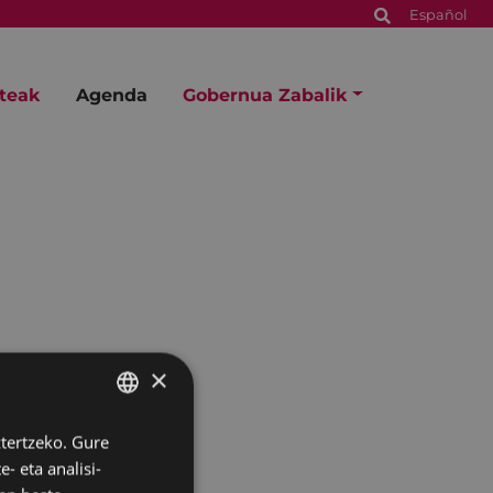
Español
steak
Agenda
Gobernua Zabalik
×
ztertzeko. Gure
BASQUE
- eta analisi-
SPANISH