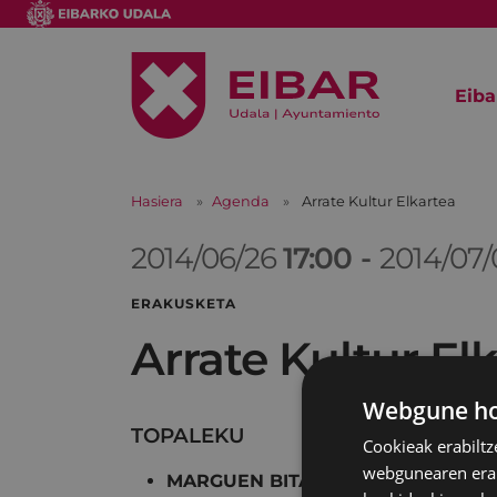
Eiba
Hasiera
Agenda
Arrate Kultur Elkartea
2014/06/26
17:00
-
2014/07
ERAKUSKETA
Arrate Kultur El
Webgune hon
TOPALEKU
Cookieak erabiltz
webgunearen erabi
MARGUEN BITARTEZ, UDA EZAGU