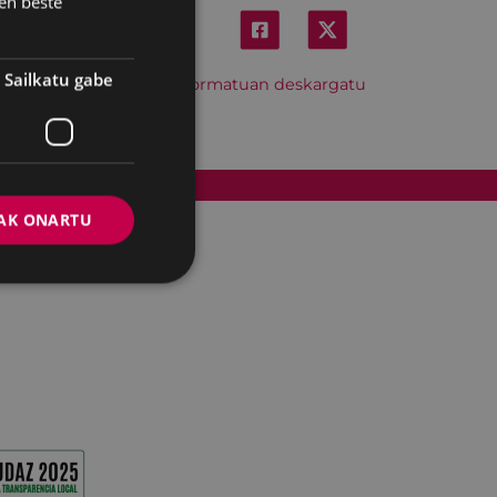
en beste
Sailkatu gabe
Hitzordu hau iCal formatuan deskargatu
Cookien politika
AK ONARTU