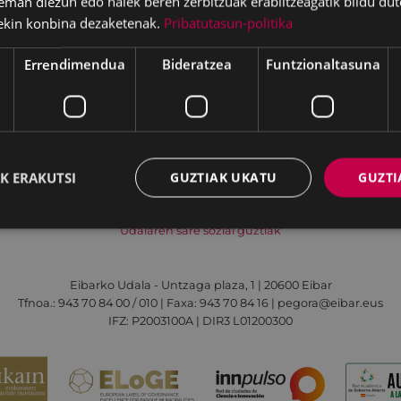
eman diezun edo haiek beren zerbitzuak erabiltzeagatik bildu dut
ekin konbina dezaketenak.
Pribatutasun-politika
A EL VERANO
ika Penedo
Errendimendua
Bideratzea
Funtzionaltasuna
Irisgarritasuna
Kontaktua
Lege-oharra
K ERAKUTSI
GUZTIAK UKATU
GUZTI
Udalaren sare sozial guztiak
Eibarko Udala - Untzaga plaza, 1 | 20600 Eibar
Tfnoa.: 943 70 84 00 / 010 | Faxa: 943 70 84 16 | pegora@eibar.eus
IFZ: P2003100A | DIR3 L01200300