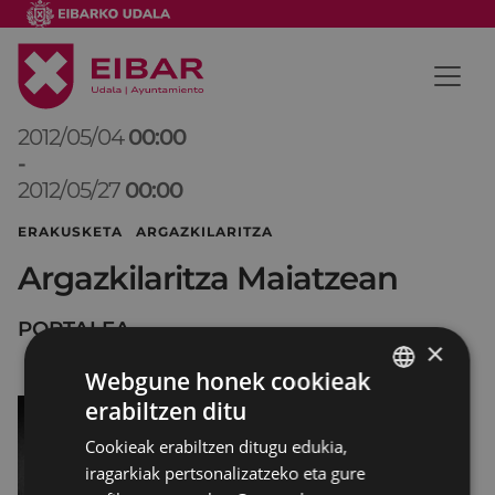
2012/05/04
00:00
-
2012/05/27
00:00
ERAKUSKETA ARGAZKILARITZA
Argazkilaritza Maiatzean
PORTALEA
×
Webgune honek cookieak
erabiltzen ditu
BASQUE
Cookieak erabiltzen ditugu edukia,
SPANISH
iragarkiak pertsonalizatzeko eta gure