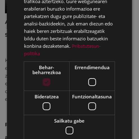
trafikoa aztertzeko. Gure webgunearen
erabilerari buruzko informazioa ere
partekatzen dugu gure publizitate- eta
ALMA DE CUBA
analisi-bazkideekin, zuk eman diezun edo
haiek beren zerbitzuak erabiltzeagatik
Santos Moreno Villar
bildu duten beste informazio batzuekin
konbina dezaketenak.
Pribatutasun-
politika
Kuban egin duen azken lana da, 2010eko irailean
Behar-
Errendimendua
eta urrian burututakoa. Aukera izan zuen bertan
beharrezkoa
zuzenean kubatarren bizikide izateko, euren
etxeetan egoteko eta hain xaloa eta eskuzabala
den herri horri egokitu zaion errealitatea bizi-tzeko
Bideratzea
Funtzionaltasuna
eta aurrez-aurre sentitzeko.
Sailkatu gabe
PORTALEko Erakusketa Aretoa
asteartea - igandea 18:30 - 20:30