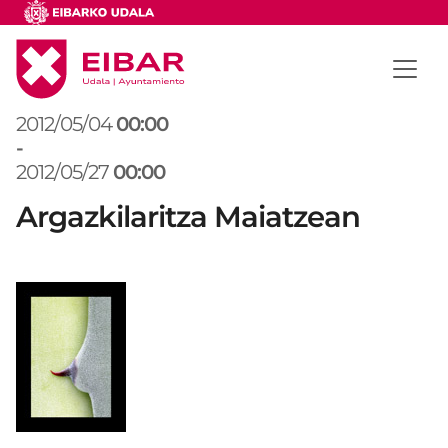
2012/05/04
00:00
-
2012/05/27
00:00
Argazkilaritza Maiatzean