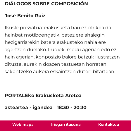
DIÁLOGOS SOBRE COMPOSICIÓN
José Benito Ruiz
Ikusle preziatua: erakusketa hau ez-ohikoa da
hainbat motiboengatik, batez ere ahalegin
hezigarriarekin batera erakusteko nahia ere
agertzen duelako. Irudiek, modu agerian edo ez
hain agerian, konposizio balore batzuk ilustratzen
dituzte, eurekin doazen testuetan horretan
sakontzeko aukera eskaintzen duten bitartean.
PORTALEko Erakusketa Aretoa
asteartea - igandea 18:30 - 20:30
Web mapa
Irisgarritasuna
Kontaktua