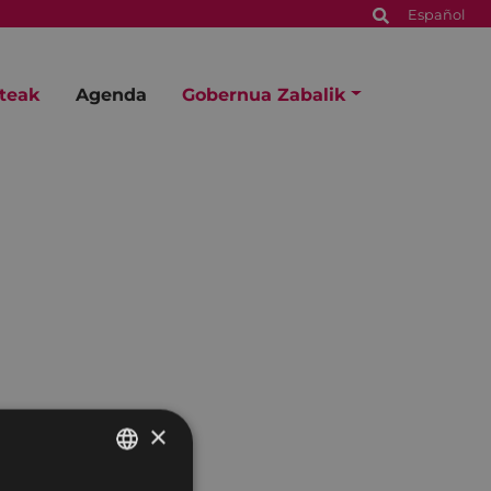
Español
steak
Agenda
Gobernua Zabalik
×