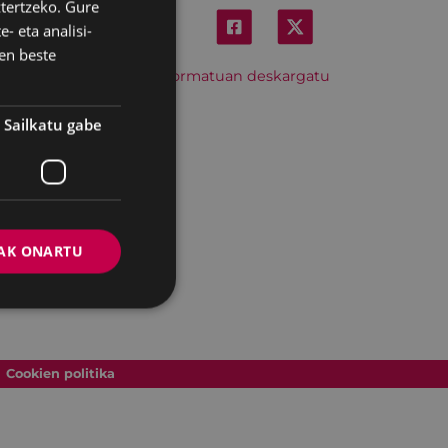
ztertzeko. Gure
BASQUE
- eta analisi-
SPANISH
en beste
Hitzordu hau iCal formatuan deskargatu
Sailkatu gabe
AK ONARTU
Cookien politika