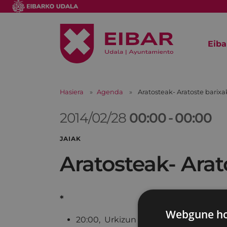
Eiba
Hasiera
Agenda
Aratosteak- Aratoste barix
2014/02/28
00:00
-
00:00
JAIAK
Aratosteak- Arat
*
Webgune hon
20:00, Urkizun hasita Untzagaraino,