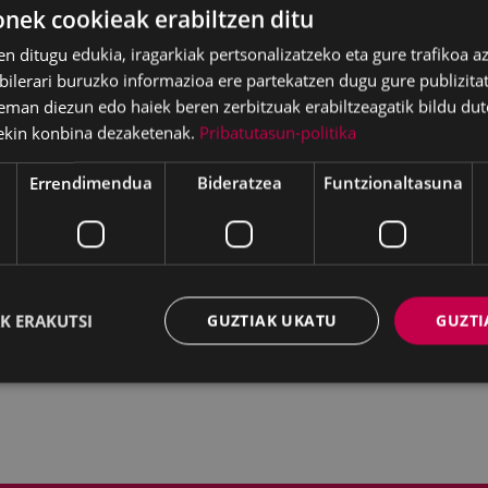
diote, nori eta Lurrari
ek cookieak erabiltzen ditu
ua izan den ikuskizun
en ditugu edukia, iragarkiak pertsonalizatzeko eta gure trafikoa a
ketarekin lotutako
lerari buruzko informazioa ere partekatzen dugu gure publizitate
eman diezun edo haiek beren zerbitzuak erabiltzeagatik bildu dut
ekin konbina dezaketenak.
Pribatutasun-politika
nduak)
Errendimendua
Bideratzea
Funtzionaltasuna
o sarrera
K ERAKUTSI
GUZTIAK UKATU
GUZTI