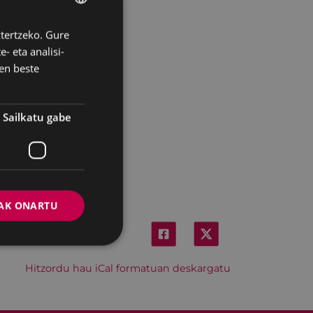
ztertzeko. Gure
BASQUE
- eta analisi-
SPANISH
en beste
Sailkatu gabe
AK ONARTU
Hitzordu hau iCal formatuan deskargatu