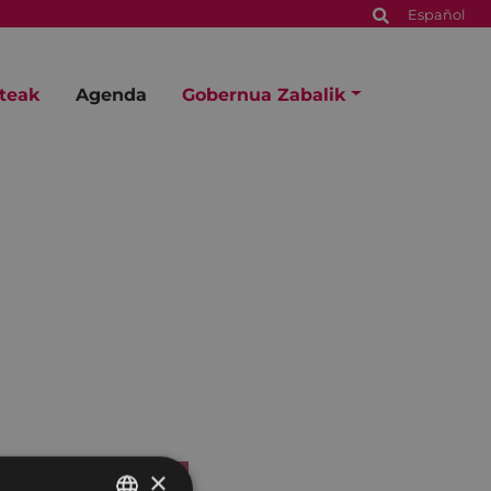
Español
steak
Agenda
Gobernua Zabalik
×