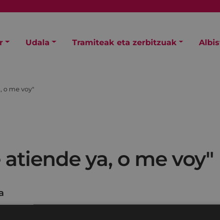
r
Udala
Tramiteak eta zerbitzuak
Albi
, o me voy"
 atiende ya, o me voy"
a
n doktoreak larri-larri