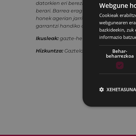
datorkien eri berezi bati kasu egin behar 
Webgune hon
berari. Barrea eragiteko moduan montat
Cookieak erabiltz
honek agerian jarri nahi ditu klima alda
webgunearen erabi
garrantzi handiko alderdi batzuk.
bazkideekin, zuk 
informazio batzu
Ikusleak:
gazte-heldua (adingabe lagu
Behar-
Hizkuntza:
Gaztelania // 45 min //
Doak
beharrezkoa
XEHETASUNA