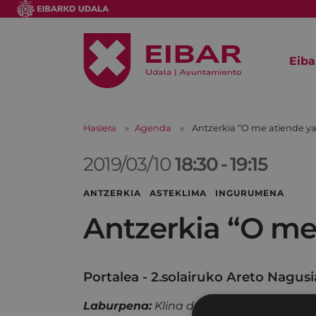
Eiba
Hasiera
Agenda
Antzerkia “O me atiende ya
2019/03/10
18:30
-
19:15
ANTZERKIA ASTEKLIMA INGURUMENA
Antzerkia “O me
Portalea - 2.solairuko Areto Nagusi
Laburpena:
Klina doktore andreak eta Kli