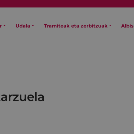
r
Udala
Tramiteak eta zerbitzuak
Albi
zarzuela