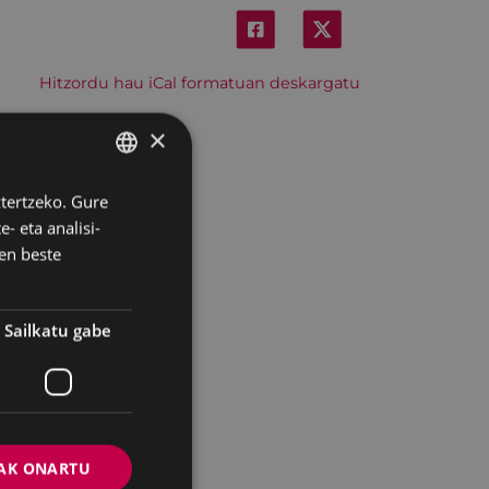
Hitzordu hau iCal formatuan deskargatu
×
ztertzeko. Gure
BASQUE
- eta analisi-
SPANISH
en beste
Sailkatu gabe
AK ONARTU