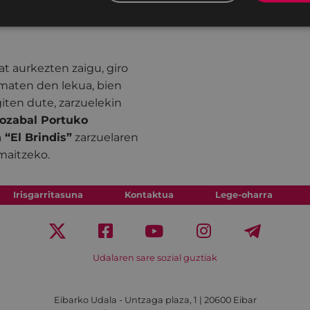
parte hartuko duten lagun
en baitan Zarzuelarik
t aurkezten zaigu, giro
aten den lekua, bien
iten dute, zarzuelekin
rozabal Portuko
 “El Brindis”
zarzuelaren
maitzeko.
Irisgarritasuna
Kontaktua
Lege-oharra
Udalaren sare sozial guztiak
Eibarko Udala - Untzaga plaza, 1 | 20600 Eibar