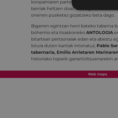
konpainiaren parte izateko audizioetan 
berriak heltzen doaz, entsegu eta audizio
onenen pusketez gozatzeko beta dago.
Bigarren egintzan herri bateko taberna ba
bohemio eta itsaskorreko
ANTOLOGIA
em
bitartean pertsonaiak edan eta abestu eg
lotura duten kantak intonatuz.
Pablo So
tabernaria, Emilio Arrietaren Marinaren
historiako toparik garrantzitsuenarekin a
Web mapa