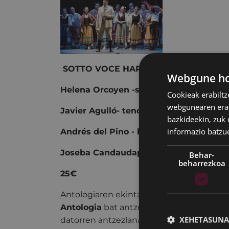
SOTTO VOCE HARIZKO ORKESTRA - 
Webgune hon
Helena Orcoyen -sopranoa
Cookieak erabiltz
webgunearen erabi
Javier Agulló- tenorra
bazkideekin, zuk 
informazio batzu
Andrés del Pino - baritonoa
Joseba Candaudap - pianoa
Behar-
beharrezkoa
25€
Antologiaren ekintza bi egintzatan bana
Antologia
bat antzeztuko duten talde lir
XEHETASUNA
datorren antzezlana prestatzeko entsegur