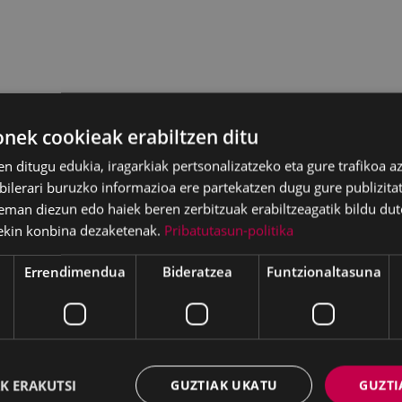
SOSTOA ABESBATZA
ek cookieak erabiltzen ditu
en ditugu edukia, iragarkiak pertsonalizatzeko eta gure trafikoa a
lerari buruzko informazioa ere partekatzen dugu gure publizitate
eman diezun edo haiek beren zerbitzuak erabiltzeagatik bildu dut
ekin konbina dezaketenak.
Pribatutasun-politika
Errendimendua
Bideratzea
Funtzionaltasuna
tzen da; lehenengoan,
iko bateko kideak
K ERAKUTSI
GUZTIAK UKATU
GUZTI
a doaz, era berean,