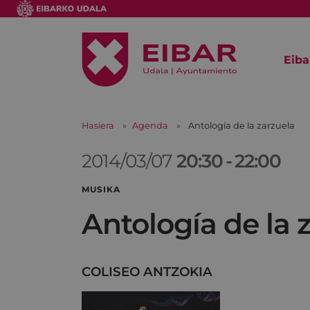
Eiba
Hasiera
Agenda
Antología de la zarzuela
2014/03/07
20:30
-
22:00
MUSIKA
Antología de la 
COLISEO ANTZOKIA