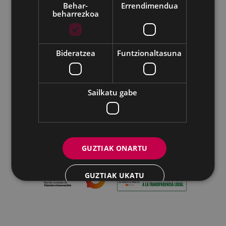
Behar-
Errendimendua
beharrezkoa
Udalaren sare sozial guztiak
Bideratzea
Funtzionaltasuna
Eibarko Udala - Untzaga plaza, 1 | 20600 Eibar
Tfnoa.: 943 70 84 00 / 010 | Faxa: 943 70 84 16 |
pegora@eibar.eus
Sailkatu gabe
IFZ: P2003100A | DIR3 L01200300
GUZTIAK ONARTU
GUZTIAK UKATU
XEHETASUNAK ERAKUTSI