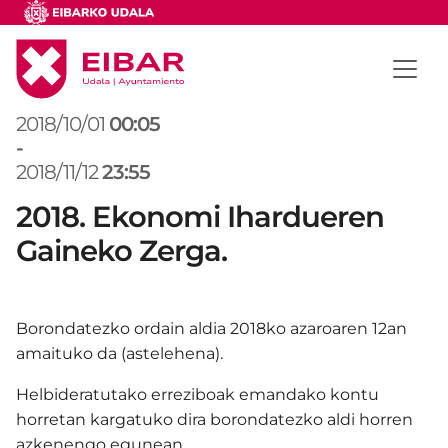
2018/10/01
00:05
-
2018/11/12
23:55
2018. Ekonomi Ihardueren
Gaineko Zerga.
Borondatezko ordain aldia 2018ko azaroaren 12an
amaituko da (astelehena).
Helbideratutako erreziboak emandako kontu
horretan kargatuko dira borondatezko aldi horren
azkenengo egunean.