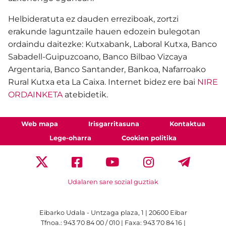
Helbideratuta ez dauden erreziboak, zortzi
erakunde laguntzaile hauen edozein bulegotan
ordaindu daitezke: Kutxabank, Laboral Kutxa, Banco
Sabadell-Guipuzcoano, Banco Bilbao Vizcaya
Argentaria, Banco Santander, Bankoa, Nafarroako
Rural Kutxa eta La Caixa. Internet bidez ere bai
NIRE
ORDAINKETA
atebidetik.
Web mapa
Irisgarritasuna
Kontaktua
Lege-oharra
Cookien politika
Udalaren sare sozial guztiak
Eibarko Udala - Untzaga plaza, 1 | 20600 Eibar
Tfnoa.: 943 70 84 00 / 010 | Faxa: 943 70 84 16 |