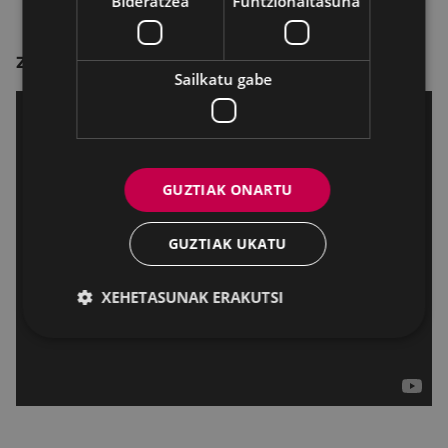
Bideratzea
Funtzionaltasuna
Zuzendaritza:
Kyle Balda eta Pierre Coffin.
Sailkatu gabe
GUZTIAK ONARTU
GUZTIAK UKATU
XEHETASUNAK ERAKUTSI