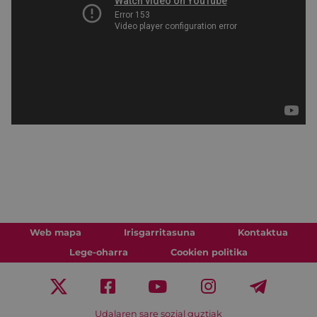
Web mapa
Irisgarritasuna
Kontaktua
Lege-oharra
Cookien politika
Udalaren sare sozial guztiak