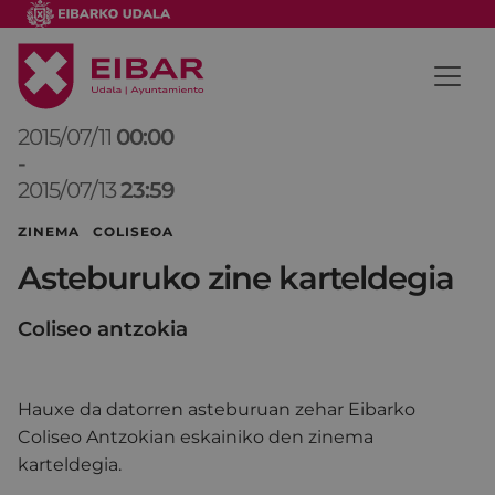
2015/07/11
00:00
-
2015/07/13
23:59
ZINEMA COLISEOA
Asteburuko zine karteldegia
Coliseo antzokia
Hauxe da datorren asteburuan zehar Eibarko
Coliseo Antzokian eskainiko den zinema
karteldegia.