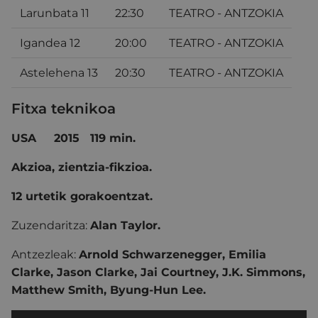
Larunbata 11
22:30
TEATRO - ANTZOKIA
Igandea 12
20:00
TEATRO - ANTZOKIA
Astelehena 13
20:30
TEATRO - ANTZOKIA
Fitxa teknikoa
USA 2015 119 min.
Akzioa, zientzia-fikzioa.
12 urtetik gorakoentzat.
Zuzendaritza:
Alan Taylor.
Antzezleak:
Arnold Schwarzenegger, Emilia
Clarke, Jason Clarke, Jai Courtney, J.K. Simmons,
Matthew Smith, Byung-Hun Lee.