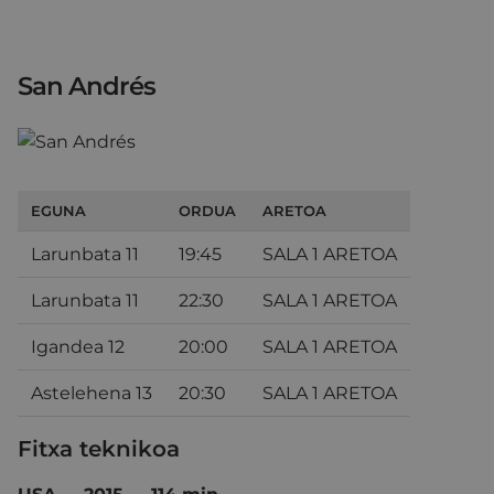
San Andrés
EGUNA
ORDUA
ARETOA
Larunbata 11
19:45
SALA 1 ARETOA
Larunbata 11
22:30
SALA 1 ARETOA
Igandea 12
20:00
SALA 1 ARETOA
Astelehena 13
20:30
SALA 1 ARETOA
Fitxa teknikoa