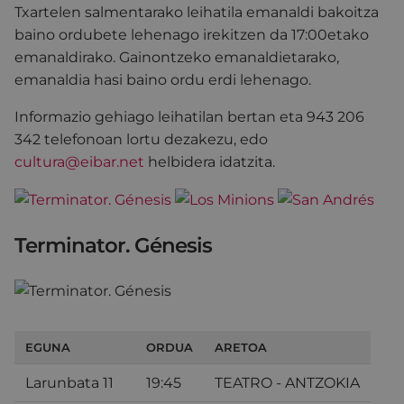
Txartelen salmentarako leihatila emanaldi bakoitza
baino ordubete lehenago irekitzen da 17:00etako
emanaldirako. Gainontzeko emanaldietarako,
emanaldia hasi baino ordu erdi lehenago.
Informazio gehiago leihatilan bertan eta 943 206
342 telefonoan lortu dezakezu, edo
cultura@eibar.net
helbidera idatzita.
Terminator. Génesis
EGUNA
ORDUA
ARETOA
Larunbata 11
19:45
TEATRO - ANTZOKIA