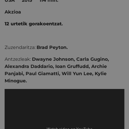
USA
2015
114 min.
Akzioa
12 urtetik gorakoentzat
.
Zuzendaritza:
Brad Peyton.
Antzezleak:
Dwayne Johnson, Carla Gugino,
Alexandra Daddario, Ioan Gruffudd, Archie
Panjabi, Paul Giamatti, Will Yun Lee, Kylie
Minogue.