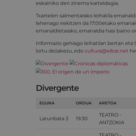
eskainiko den zinema karteldegia.
Txartelen salmentarako leihatila emanald
lehenago irekitzen da 17:00etako emanal
emanaldietarako, emanaldia hasi baino o
Informazio gehiago leihatilan bertan eta
lortu dezakezu, edo
cultura@eibar.net
hel
Divergente
EGUNA
ORDUA
ARETOA
TEATRO -
Larunbata 3
19:30
ANTZOKIA
TEATRO -