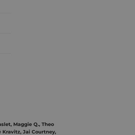
slet, Maggie Q., Theo
 Kravitz, Jai Courtney,