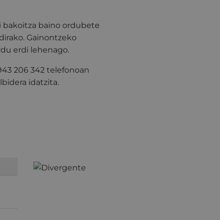
i bakoitza baino ordubete
dirako. Gainontzeko
rdu erdi lehenago.
 943 206 342 telefonoan
bidera idatzita.