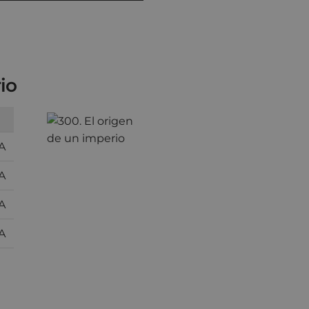
io
A
A
A
A