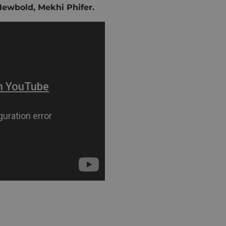
ewbold, Mekhi Phifer.