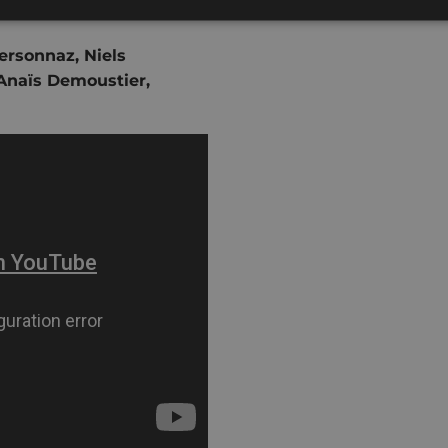
ersonnaz, Niels
, Anaïs Demoustier,