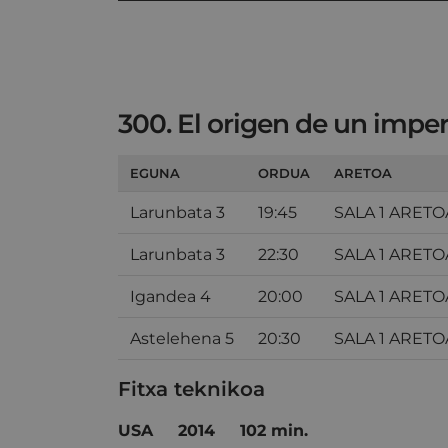
300. El origen de un imper
EGUNA
ORDUA
ARETOA
Larunbata 3
19:45
SALA 1 ARETO
Larunbata 3
22:30
SALA 1 ARETO
Igandea 4
20:00
SALA 1 ARETO
Astelehena 5
20:30
SALA 1 ARETO
Fitxa teknikoa
USA
2014
102 min.