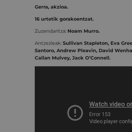
Gerra, akzioa.
16 urtetik gorakoentzat.
Zuzendaritza:
Noam Murro.
Antzezleak:
Sullivan Stapleton, Eva Gre
Santoro, Andrew Pleavin, David Wenh
Callan Mulvey, Jack O’Connell.