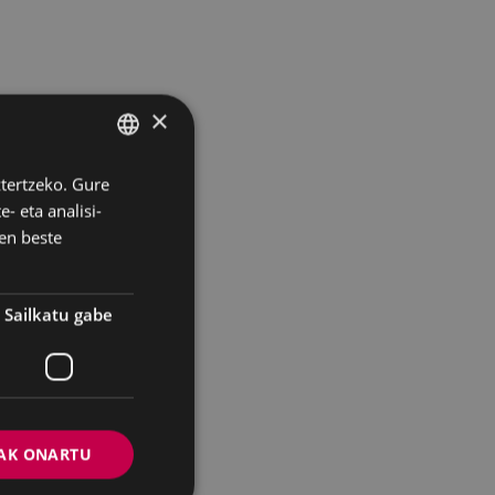
×
ztertzeko. Gure
BASQUE
- eta analisi-
SPANISH
en beste
Sailkatu gabe
AK ONARTU