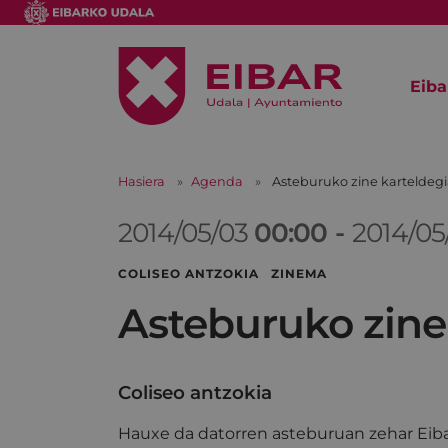
Eiba
Hasiera
Agenda
Asteburuko zine karteldeg
2014/05/03
00:00
-
2014/05
COLISEO ANTZOKIA ZINEMA
Asteburuko zine
Coliseo antzokia
Hauxe da datorren asteburuan zehar Eiba