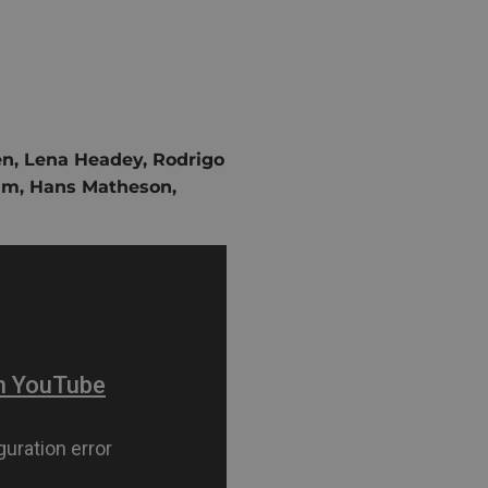
en, Lena Headey, Rodrigo
am, Hans Matheson,