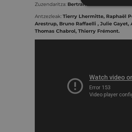
Zuzendaritza:
Bertrand Tavernier.
Antzezleak:
Tierry Lhermitte, Raphaël P
Arestrup, Bruno Raffaelli , Julie Gayet
Thomas Chabrol, Thierry Frémont.