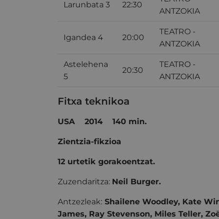
Larunbata 3
22:30
ANTZOKIA
TEATRO -
Igandea 4
20:00
ANTZOKIA
Astelehena
TEATRO -
20:30
5
ANTZOKIA
Fitxa teknikoa
USA
2014
140 min.
Zientzia-fikzioa
12 urtetik gorakoentzat.
Zuzendaritza:
Neil Burger.
Antzezleak:
Shailene Woodley, Kate Win
James, Ray Stevenson, Miles Teller, Zoë