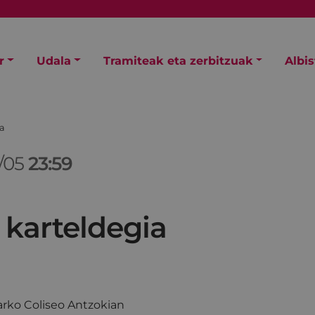
r
Udala
Tramiteak eta zerbitzuak
Albi
ia
/05
23:59
 karteldegia
rko Coliseo Antzokian