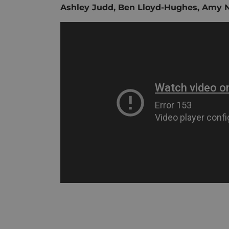
Ashley Judd, Ben Lloyd-Hughes, Amy N