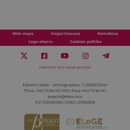
Web mapa
Irisgarritasuna
Kontaktua
Lege-oharra
Cookien politika
Udalaren sare sozial guztiak
Eibarko Udala - Untzaga plaza, 1 | 20600 Eibar
Tfnoa.: 943 70 84 00 / 010 | Faxa: 943 70 84 16 |
pegora@eibar.eus
IFZ: P2003100A | DIR3 L01200300