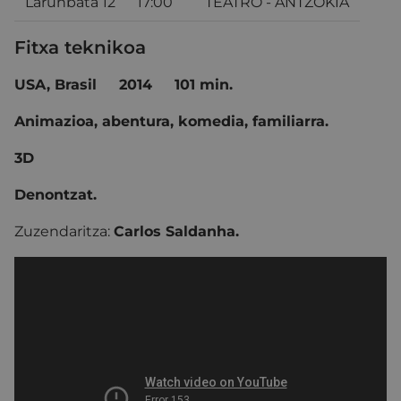
Larunbata 12
17:00
TEATRO - ANTZOKIA
Fitxa teknikoa
USA, Brasil
2014
101 min.
Animazioa, abentura, komedia, familiarra.
3D
Denontzat.
Zuzendaritza:
Carlos Saldanha.