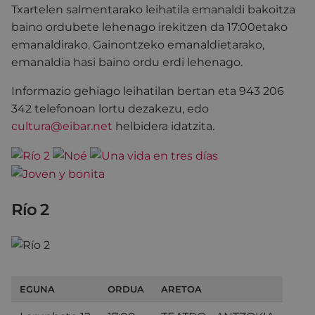
Txartelen salmentarako leihatila emanaldi bakoitza
baino ordubete lehenago irekitzen da 17:00etako
emanaldirako. Gainontzeko emanaldietarako,
emanaldia hasi baino ordu erdi lehenago.
Informazio gehiago leihatilan bertan eta 943 206
342 telefonoan lortu dezakezu, edo
cultura@eibar.net
helbidera idatzita.
Río 2
EGUNA
ORDUA
ARETOA