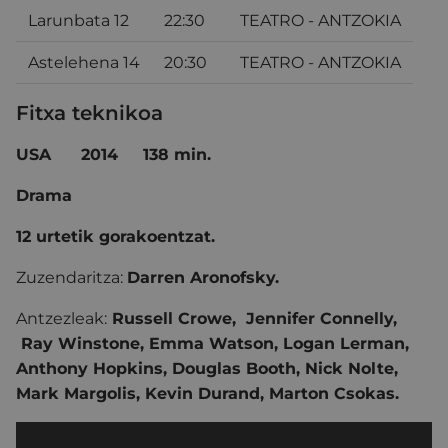
Larunbata 12
22:30
TEATRO - ANTZOKIA
Astelehena 14
20:30
TEATRO - ANTZOKIA
Fitxa teknikoa
USA
2014
138 min.
Drama
12 urtetik gorakoentzat.
Zuzendaritza:
Darren Aronofsky.
Antzezleak:
Russell Crowe, Jennifer Connelly,
Ray Winstone, Emma Watson, Logan Lerman,
Anthony Hopkins, Douglas Booth, Nick Nolte,
Mark Margolis, Kevin Durand, Marton Csokas.