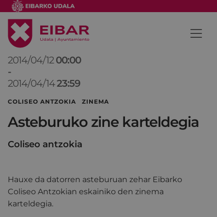
2014/04/12
00:00
-
2014/04/14
23:59
COLISEO ANTZOKIA ZINEMA
Asteburuko zine karteldegia
Coliseo antzokia
Hauxe da datorren asteburuan zehar Eibarko
Coliseo Antzokian eskainiko den zinema
karteldegia.