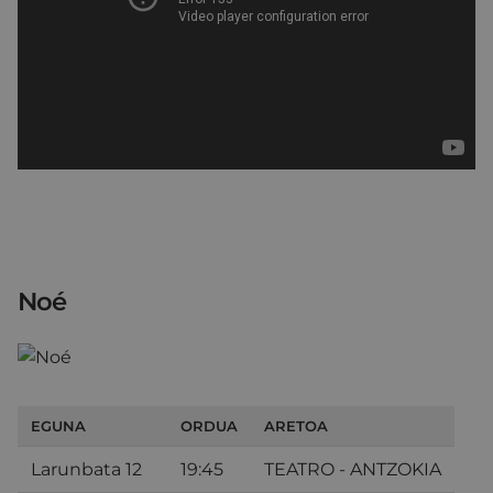
Noé
EGUNA
ORDUA
ARETOA
Larunbata 12
19:45
TEATRO - ANTZOKIA