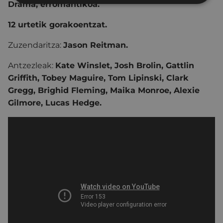
Drama, erromantikoa.
12 urtetik gorakoentzat.
Zuzendaritza:
Jason Reitman.
Antzezleak:
Kate Winslet, Josh Brolin, Gattlin
Griffith, Tobey Maguire, Tom Lipinski, Clark
Gregg, Brighid Fleming, Maika Monroe, Alexie
Gilmore, Lucas Hedge.