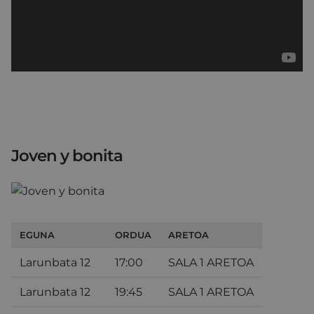
Joven y bonita
EGUNA
ORDUA
ARETOA
Larunbata 12
17:00
SALA 1 ARETOA
Larunbata 12
19:45
SALA 1 ARETOA