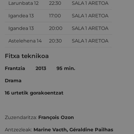
Larunbata 12
22:30
SALA 1 ARETOA
Igandea 13
17:00
SALA 1 ARETOA
Igandea 13
20:00
SALA 1 ARETOA
Astelehena 14
20:30
SALA 1 ARETOA
Fitxa teknikoa
Frantzia 2013 95 min.
Drama
16 urtetik gorakoentzat
Zuzendaritza:
François Ozon
Antzezleak:
Marine Vacth, Géraldine Pailhas