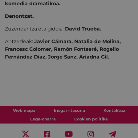
komedia dramatikoa.
Denontzat.
Zuzendaritza eta gidoia:
David Trueba.
Antzezleak:
Javier Cámara, Natalia de Molina,
Francesc Colomer, Ramón Fontseré, Rogelio
Fernández Díaz, Jorge Sanz, Ariadna Gil.
Web mapa
Irisgarritasuna
Kontaktua
Lege-oharra
Cookien politika