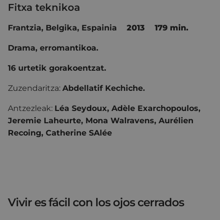
Fitxa teknikoa
Frantzia, Belgika, Espainia
2013
179 min.
Drama, erromantikoa.
16 urtetik gorakoentzat.
Zuzendaritza:
Abdellatif Kechiche.
Antzezleak:
Léa Seydoux, Adèle Exarchopoulos,
Jeremie Laheurte, Mona Walravens, Aurélien
Recoing, Catherine SAlée
Vivir es fácil con los ojos cerrados