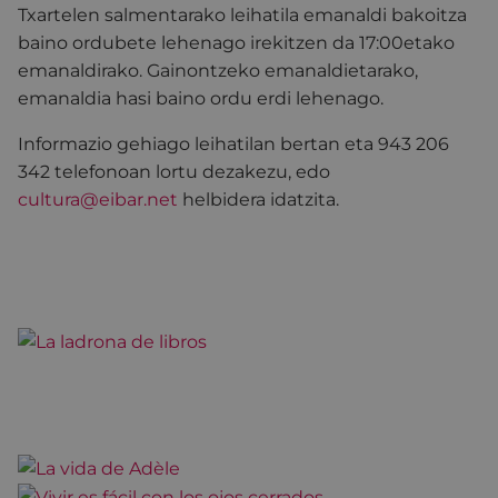
Txartelen salmentarako leihatila emanaldi bakoitza
baino ordubete lehenago irekitzen da 17:00etako
emanaldirako. Gainontzeko emanaldietarako,
emanaldia hasi baino ordu erdi lehenago.
Informazio gehiago leihatilan bertan eta 943 206
342 telefonoan lortu dezakezu, edo
cultura@eibar.net
helbidera idatzita.