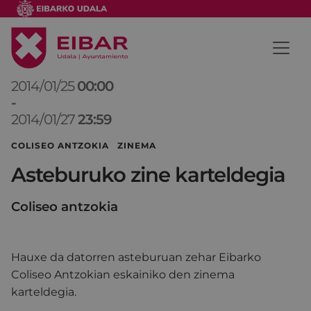
2014/01/25
00:00
-
2014/01/27
23:59
COLISEO ANTZOKIA ZINEMA
Asteburuko zine karteldegia
Coliseo antzokia
Hauxe da datorren asteburuan zehar Eibarko
Coliseo Antzokian eskainiko den zinema
karteldegia.