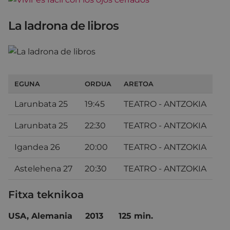
La ladrona de libros
EGUNA
ORDUA
ARETOA
Larunbata 25
19:45
TEATRO - ANTZOKIA
Larunbata 25
22:30
TEATRO - ANTZOKIA
Igandea 26
20:00
TEATRO - ANTZOKIA
Astelehena 27
20:30
TEATRO - ANTZOKIA
Fitxa teknikoa
USA, Alemania
2013
125 min.