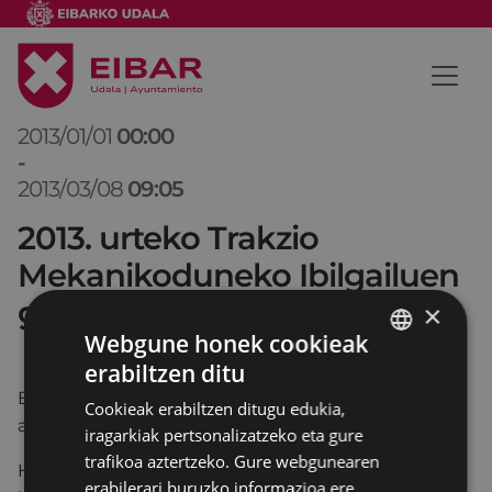
2013/01/01
00:00
-
2013/03/08
09:05
2013. urteko Trakzio
Mekanikoduneko Ibilgailuen
gaineko Zerga
×
Webgune honek cookieak
erabiltzen ditu
BASQUE
Borondatezko ordain aldia 2013ko martxoaren 8an
Cookieak erabiltzen ditugu edukia,
SPANISH
amaituko da (ostirala).
iragarkiak pertsonalizatzeko eta gure
trafikoa aztertzeko. Gure webgunearen
Helbideratutako erreziboak emandako kontu
erabilerari buruzko informazioa ere