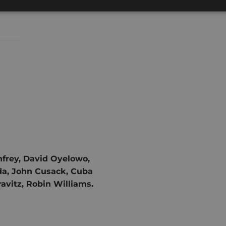
frey, David Oyelowo,
da, John Cusack, Cuba
avitz, Robin Williams.