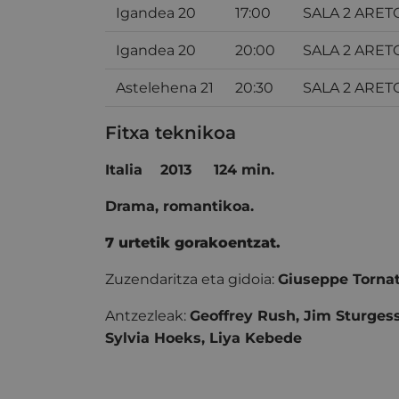
Igandea 20
17:00
SALA 2 ARET
Igandea 20
20:00
SALA 2 ARET
Astelehena 21
20:30
SALA 2 ARET
Fitxa teknikoa
Italia
2013
124 min.
Drama, romantikoa.
7 urtetik gorakoentzat.
Zuzendaritza eta gidoia:
Giuseppe Torna
Antzezleak:
Geoffrey Rush, Jim Sturgess
Sylvia Hoeks, Liya Kebede