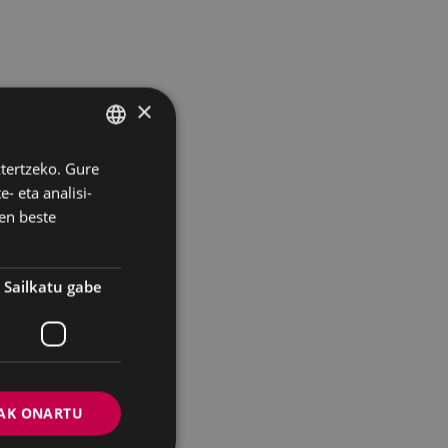
×
ztertzeko. Gure
BASQUE
- eta analisi-
SPANISH
en beste
Sailkatu gabe
AK ONARTU