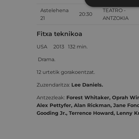
Astelehena
TEATRO -
20:30
21
ANTZOKIA
Fitxa teknikoa
USA
2013 132 min.
Drama.
12 urtetik gorakoentzat.
Zuzendaritza:
Lee Daniels.
Antzezleak:
Forest Whitaker, Oprah Win
Alex Pettyfer, Alan Rickman, Jane Fon
Gooding Jr., Terrence Howard, Lenny Kr