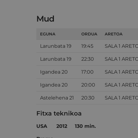
Mud
EGUNA
ORDUA
ARETOA
Larunbata 19
19:45
SALA 1 ARET
Larunbata 19
22:30
SALA 1 ARET
Igandea 20
17:00
SALA 1 ARET
Igandea 20
20:00
SALA 1 ARET
Astelehena 21
20:30
SALA 1 ARET
Fitxa teknikoa
USA
2012 130 min.