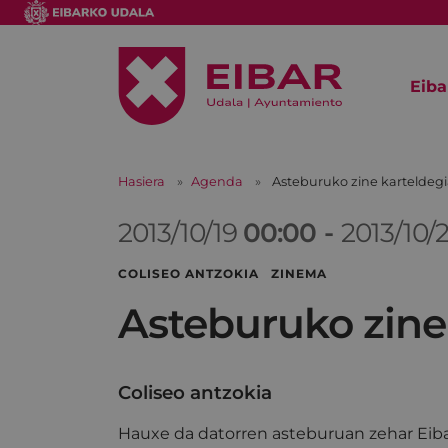
Eiba
Hasiera
Agenda
Asteburuko zine karteldeg
2013/10/19
00:00
-
2013/10/
COLISEO ANTZOKIA ZINEMA
Asteburuko zine
Coliseo antzokia
Hauxe da datorren asteburuan zehar Eiba