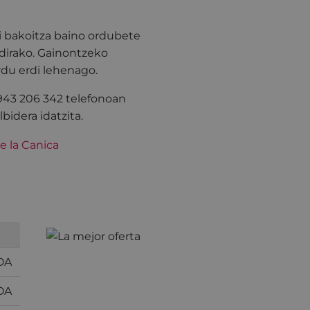
i bakoitza baino ordubete
dirako. Gainontzeko
rdu erdi lehenago.
 943 206 342 telefonoan
bidera idatzita.
OA
OA