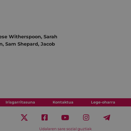
se Witherspoon, Sarah
on, Sam Shepard, Jacob
Irisgarritasuna
Kontaktua
Lege-oharra
Udalaren sare sozial guztiak