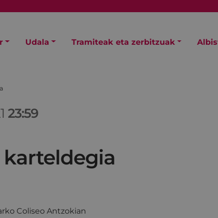
r
Udala
Tramiteak eta zerbitzuak
Albi
ia
21
23:59
 karteldegia
rko Coliseo Antzokian