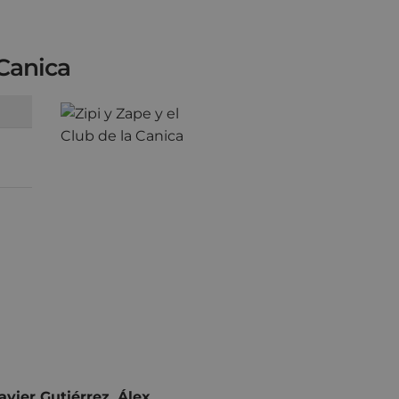
 Canica
avier Gutiérrez, Álex