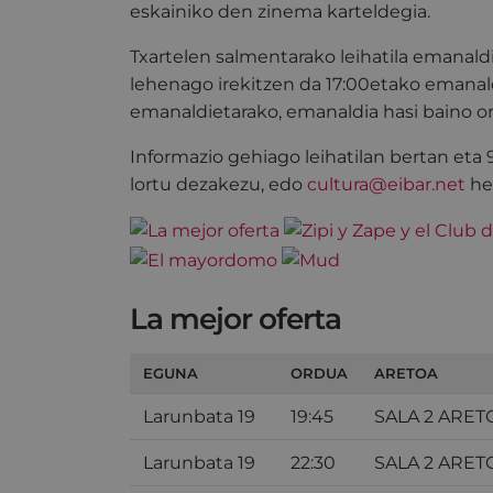
eskainiko den zinema karteldegia.
Txartelen salmentarako leihatila emanald
lehenago irekitzen da 17:00etako emanal
emanaldietarako, emanaldia hasi baino o
Informazio gehiago leihatilan bertan eta
lortu dezakezu, edo
cultura@eibar.net
hel
La mejor oferta
EGUNA
ORDUA
ARETOA
Larunbata 19
19:45
SALA 2 ARET
Larunbata 19
22:30
SALA 2 ARET