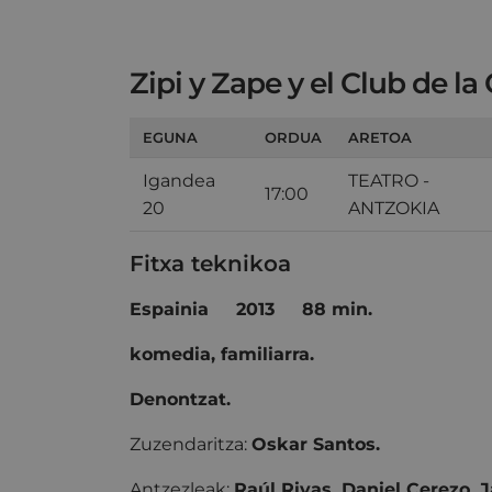
Zipi y Zape y el Club de la
EGUNA
ORDUA
ARETOA
Igandea
TEATRO -
17:00
20
ANTZOKIA
Fitxa teknikoa
Espainia 2013 88 min.
komedia, familiarra.
Denontzat.
Zuzendaritza:
Oskar Santos.
Antzezleak:
Raúl Rivas, Daniel Cerezo, J