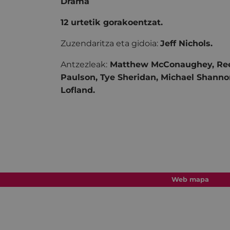
Drama
12 urtetik gorakoentzat.
Zuzendaritza eta gidoia:
Jeff Nichols.
Antzezleak:
Matthew McConaughey, Ree
Paulson, Tye Sheridan, Michael Shann
Lofland.
Web mapa