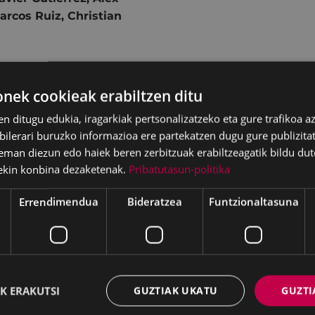
arcos Ruiz, Christian
ek cookieak erabiltzen ditu
en ditugu edukia, iragarkiak pertsonalizatzeko eta gure trafikoa a
lerari buruzko informazioa ere partekatzen dugu gure publizitate
eman diezun edo haiek beren zerbitzuak erabiltzeagatik bildu dut
ekin konbina dezaketenak.
Pribatutasun-politika
Errendimendua
Bideratzea
Funtzionaltasuna
K ERAKUTSI
GUZTIAK UKATU
GUZTI