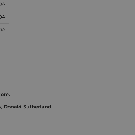
OA
OA
OA
tore.
, Donald Sutherland,