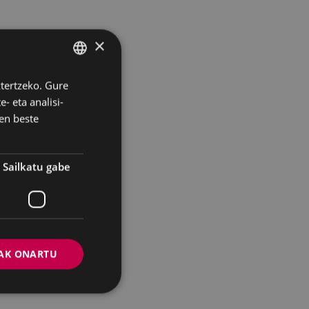
×
ztertzeko. Gure
BASQUE
- eta analisi-
SPANISH
en beste
Sailkatu gabe
AK ONARTU