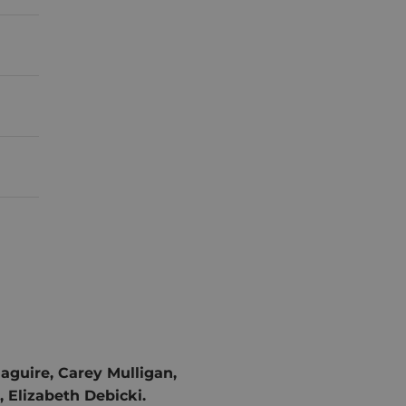
aguire, Carey Mulligan,
, Elizabeth Debicki.