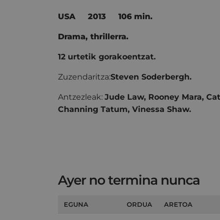
USA
2013
106 min.
Drama, thrillerra.
12 urtetik gorakoentzat.
Zuzendaritza:
Steven Soderbergh.
Antzezleak:
Jude Law, Rooney Mara, Cat
Channing Tatum, Vinessa Shaw.
Ayer no termina nunca
EGUNA
ORDUA
ARETOA