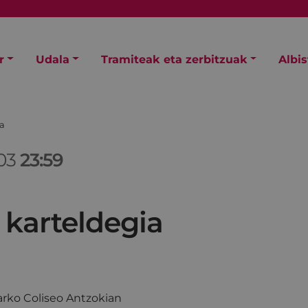
r
Udala
Tramiteak eta zerbitzuak
Albi
ia
/03
23:59
 karteldegia
rko Coliseo Antzokian