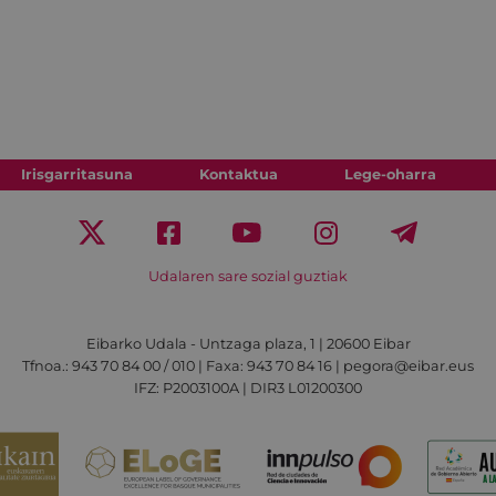
Irisgarritasuna
Kontaktua
Lege-oharra
Udalaren sare sozial guztiak
Eibarko Udala - Untzaga plaza, 1 | 20600 Eibar
Tfnoa.: 943 70 84 00 / 010 | Faxa: 943 70 84 16 | pegora@eibar.eus
IFZ: P2003100A | DIR3 L01200300