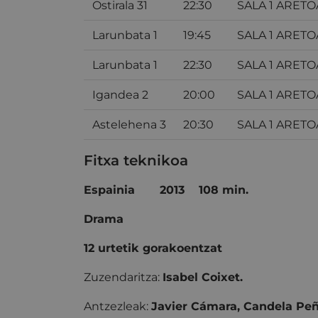
Ostirala 31
22:30
SALA 1 ARETO
Larunbata 1
19:45
SALA 1 ARETO
Larunbata 1
22:30
SALA 1 ARETO
Igandea 2
20:00
SALA 1 ARETO
Astelehena 3
20:30
SALA 1 ARETO
Fitxa teknikoa
Espainia
2013
108 min.
Drama
12 urtetik gorakoentzat
Zuzendaritza:
Isabel Coixet.
Antzezleak:
Javier Cámara, Candela Peñ