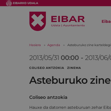
Eiba
Hasiera
Agenda
Asteburuko zine karteldeg
2013/05/31
00:00
-
2013/06
COLISEO ANTZOKIA ZINEMA
Asteburuko zine
Coliseo antzokia
Hauxe da datorren asteburuan zehar Eiba