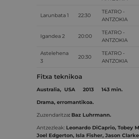
TEATRO -
Larunbata 1
22:30
ANTZOKIA
TEATRO -
Igandea 2
20:00
ANTZOKIA
Astelehena
TEATRO -
20:30
3
ANTZOKIA
Fitxa teknikoa
Australia, USA
2013
143 min.
Drama, erromantikoa.
Zuzendaritza
:
Baz Luhrmann.
Antzezleak:
Leonardo DiCaprio, Tobey M
Joel Edgerton, Isla Fisher, Jason Clarke