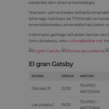
eskainiko den zinema karteldegia.
Txartelen salmentarako leihatila emanald
lehenago irekitzen da 17:00etako emanal
emanaldietarako, emanaldia hasi baino o
Informazio gehiago leihatilan bertan eta
lortu dezakezu, edo
cultura@eibar.net
hel
El gran Gatsby
EGUNA
ORDUA
ARETOA
TEATRO -
Ostirala 31
22:30
ANTZOKIA
TEATRO -
Larunbata 1
19:30
ANTZOKIA