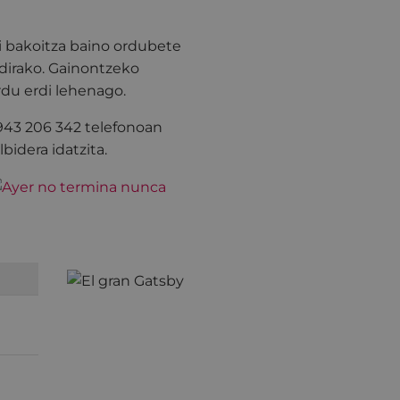
i bakoitza baino ordubete
dirako. Gainontzeko
rdu erdi lehenago.
 943 206 342 telefonoan
bidera idatzita.