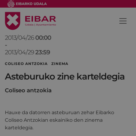
2013/04/26
00:00
-
2013/04/29
23:59
COLISEO ANTZOKIA ZINEMA
Asteburuko zine karteldegia
Coliseo antzokia
Hauxe da datorren asteburuan zehar Eibarko
Coliseo Antzokian eskainiko den zinema
karteldegia.