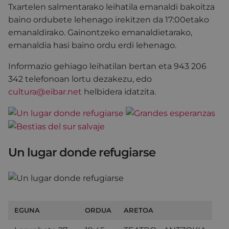
Txartelen salmentarako leihatila emanaldi bakoitza
baino ordubete lehenago irekitzen da 17:00etako
emanaldirako. Gainontzeko emanaldietarako,
emanaldia hasi baino ordu erdi lehenago.
Informazio gehiago leihatilan bertan eta 943 206
342 telefonoan lortu dezakezu, edo
cultura@eibar.net
helbidera idatzita.
Un lugar donde refugiarse
EGUNA
ORDUA
ARETOA