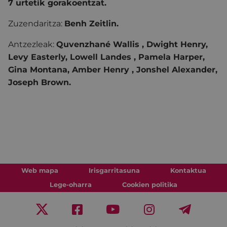
7 urtetik gorakoentzat.
Zuzendaritza:
Benh Zeitlin.
Antzezleak:
Quvenzhané Wallis , Dwight Henry,
Levy Easterly, Lowell Landes , Pamela Harper,
Gina Montana, Amber Henry , Jonshel Alexander,
Joseph Brown.
Web mapa
Irisgarritasuna
Kontaktua
Lege-oharra
Cookien politika