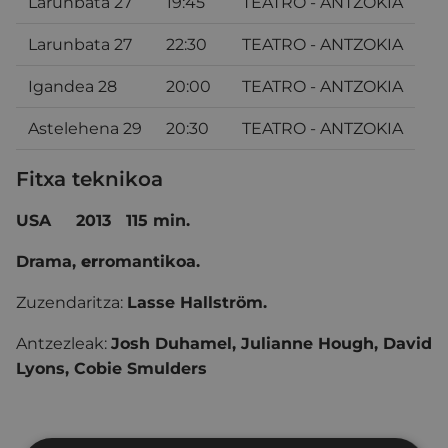
Larunbata 27
19:45
TEATRO - ANTZOKIA
Larunbata 27
22:30
TEATRO - ANTZOKIA
Igandea 28
20:00
TEATRO - ANTZOKIA
Astelehena 29
20:30
TEATRO - ANTZOKIA
Fitxa teknikoa
USA
2013
115 min.
Drama,
er
romantikoa.
Zuzendaritza:
Lasse Hallström.
Antzezleak:
Josh Duhamel, Julianne Hough, David
Lyons, Cobie Smulders