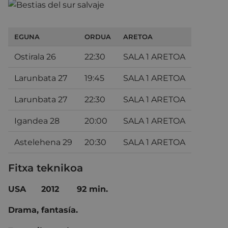
EGUNA
ORDUA
ARETOA
Ostirala 26
22:30
SALA 1 ARETOA
Larunbata 27
19:45
SALA 1 ARETOA
Larunbata 27
22:30
SALA 1 ARETOA
Igandea 28
20:00
SALA 1 ARETOA
Astelehena 29
20:30
SALA 1 ARETOA
Fitxa teknikoa
USA 2012 92 min.
Drama, fantasía.