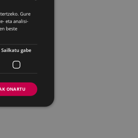
ztertzeko. Gure
BASQUE
- eta analisi-
SPANISH
en beste
Sailkatu gabe
AK ONARTU