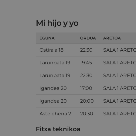
Mi hijo y yo
EGUNA
ORDUA
ARETOA
Ostirala 18
22:30
SALA 1 ARET
Larunbata 19
19:45
SALA 1 ARET
Larunbata 19
22:30
SALA 1 ARET
Igandea 20
17:00
SALA 1 ARET
Igandea 20
20:00
SALA 1 ARET
Astelehena 21
20:30
SALA 1 ARET
Fitxa teknikoa