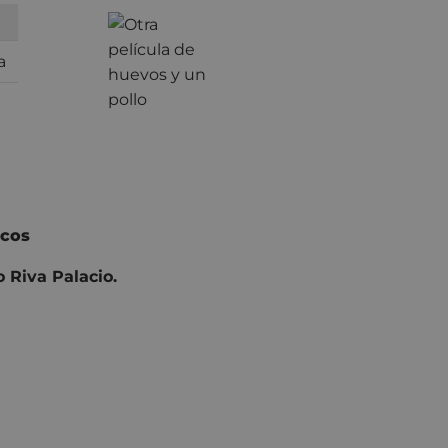
a
icos
o Riva Palacio.