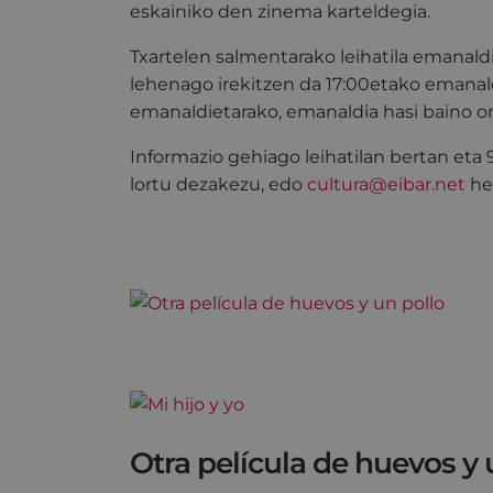
eskainiko den zinema karteldegia.
Txartelen salmentarako leihatila emanald
lehenago irekitzen da 17:00etako emanal
emanaldietarako, emanaldia hasi baino o
Informazio gehiago leihatilan bertan eta
lortu dezakezu, edo
cultura@eibar.net
hel
Otra película de huevos y 