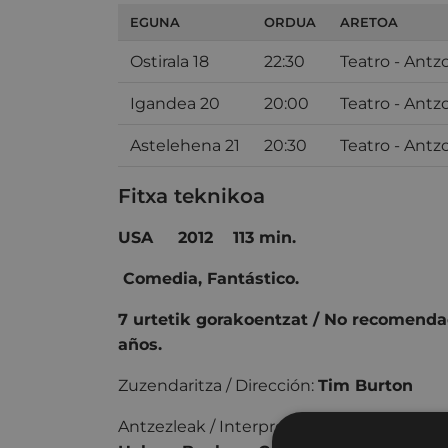
EGUNA
ORDUA
ARETOA
Ostirala 18
22:30
Teatro - Antz
Igandea 20
20:00
Teatro - Antz
Astelehena 21
20:30
Teatro - Antz
Fitxa teknikoa
USA 2012 113 min.
Comedia, Fantástico.
7 urtetik gorakoentzat / No recomend
años.
Zuzendaritza / Dirección:
Tim Burton
Antzezleak / Interpretación:
Johnny Depp,