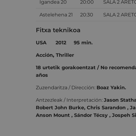
Igandea 20
20:00
SALA 2 ARET
Astelehena 21
20:30
SALA 2 ARET
Fitxa teknikoa
USA 2012 95 min.
Acción
,
Thriller
18 urtetik gorakoentzat / No recomend
años
Zuzendaritza / Dirección:
Boaz Yakin.
Antzezleak / Interpretación:
Jason Statha
Robert John Burke, Chris Sarandon , J
Anson Mount , Sándor Técsy , Jospeh Si