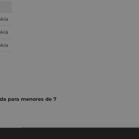
okia
okia
okia
ada para menores de 7
 Michelle Pfeiffer ,