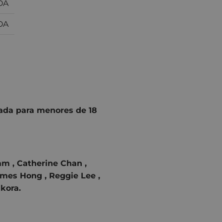
OA
OA
ada para menores de 18
m , Catherine Chan ,
ames Hong , Reggie Lee ,
kora.