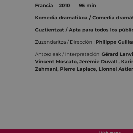
Francia 2010 95 min
Komedia dramatikoa / Comedia dramát
Guztientzat / Apta para todos los públi
Zuzendaritza / Dirección :
Philippe Guilla
Antzezleak / Interpretación:
Gérard Lanvi
Vincent Moscato, Jérémie Duvall , Kar
Zahmani, Pierre Laplace, Lionnel Astier
Web mapa