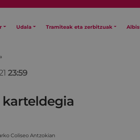
r
Udala
Tramiteak eta zerbitzuak
Albi
ia
21
23:59
 karteldegia
rko Coliseo Antzokian