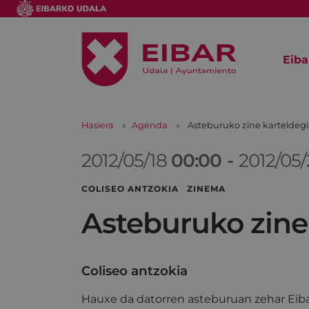
Eiba
Hasiera
Agenda
Asteburuko zine karteldeg
2012/05/18
00:00
-
2012/05/
COLISEO ANTZOKIA ZINEMA
Asteburuko zine
Coliseo antzokia
Hauxe da datorren asteburuan zehar Eiba