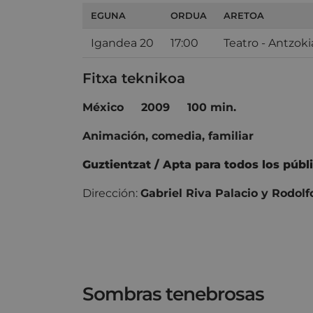
EGUNA
ORDUA
ARETOA
Igandea 20
17:00
Teatro - Antzoki
Fitxa teknikoa
México
2009
100 min.
Animación, comedia, familiar
Guztientzat / Apta para todos los públ
Dirección:
Gabriel Riva Palacio y Rodolf
Sombras tenebrosas