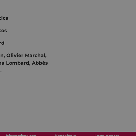
ica
cos
rd
n, Olivier Marchal,
ina Lombard, Abbès
.
Irisgarritasuna
Kontaktua
Lege-oharra