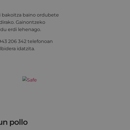
i bakoitza baino ordubete
dirako. Gainontzeko
rdu erdi lehenago.
 943 206 342 telefonoan
bidera idatzita.
un pollo