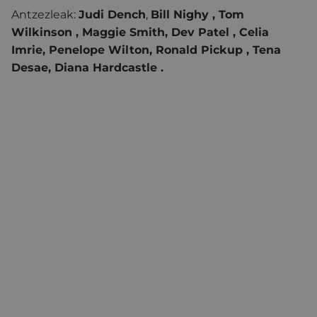
Antzezleak:
Judi Dench
,
Bill Nighy , Tom
Wilkinson , Maggie Smith, Dev Patel , Celia
Imrie, Penelope Wilton, Ronald Pickup , Tena
Desae, Diana Hardcastle .