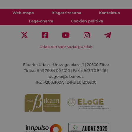
Web mapa
Irisgarritasuna
Kontaktua
Lege-oharra
Cookien politika
Udalaren sare sozial guztiak
Eibarko Udala - Untzaga plaza, 1 | 20600 Eibar
Tfnoa.: 943 70 84 00 / 010 | Faxa: 943 70 84 16 |
pegora@eibar.eus
IFZ: P2003100A | DIR3 L01200300