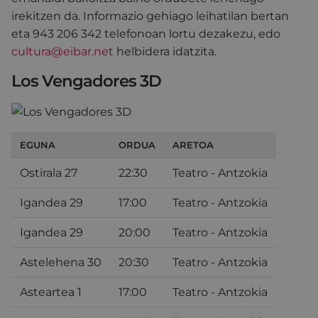
irekitzen da. Informazio gehiago leihatilan bertan
eta 943 206 342 telefonoan lortu dezakezu, edo
cultura@eibar.net
helbidera idatzita.
Los Vengadores 3D
EGUNA
ORDUA
ARETOA
Ostirala 27
22:30
Teatro - Antzokia
Igandea 29
17:00
Teatro - Antzokia
Igandea 29
20:00
Teatro - Antzokia
Astelehena 30
20:30
Teatro - Antzokia
Asteartea 1
17:00
Teatro - Antzokia