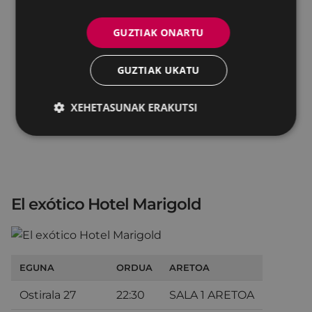
GUZTIAK ONARTU
GUZTIAK UKATU
XEHETASUNAK ERAKUTSI
El exótico Hotel Marigold
EGUNA
ORDUA
ARETOA
Ostirala 27
22:30
SALA 1 ARETOA