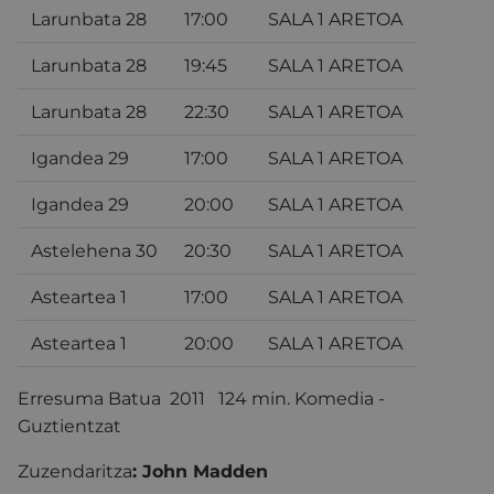
Larunbata 28
17:00
SALA 1 ARETOA
Larunbata 28
19:45
SALA 1 ARETOA
Larunbata 28
22:30
SALA 1 ARETOA
Igandea 29
17:00
SALA 1 ARETOA
Igandea 29
20:00
SALA 1 ARETOA
Astelehena 30
20:30
SALA 1 ARETOA
Asteartea 1
17:00
SALA 1 ARETOA
Asteartea 1
20:00
SALA 1 ARETOA
Erresuma Batua 2011 124 min. Komedia -
Guztientzat
Zuzendaritza
:
John Madden