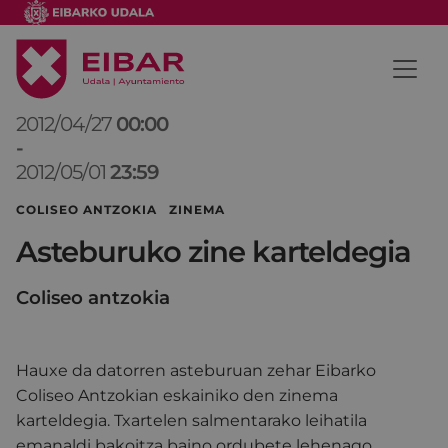
2012/04/27
00:00
-
2012/05/01
23:59
COLISEO ANTZOKIA ZINEMA
Asteburuko zine karteldegia
Coliseo antzokia
Hauxe da datorren asteburuan zehar Eibarko
Coliseo Antzokian eskainiko den zinema
karteldegia. Txartelen salmentarako leihatila
emanaldi bakoitza baino ordubete lehenago