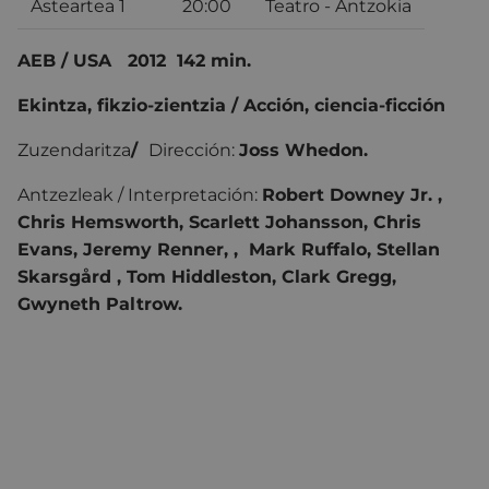
Asteartea 1
20:00
Teatro - Antzokia
AEB / USA 2012
142 min.
Ekintza, fikzio-zientzia / Acción, ciencia-ficción
Zuzendaritza
/
Dirección:
Joss Whedon.
Antzezleak / Interpretación:
Robert Downey Jr.
,
Chris Hemsworth
,
Scarlett Johansson
,
Chris
Evans
,
Jeremy Renner
, ,
Mark Ruffalo
,
Stellan
Skarsgård
,
Tom Hiddleston
,
Clark Gregg
,
Gwyneth Paltrow
.