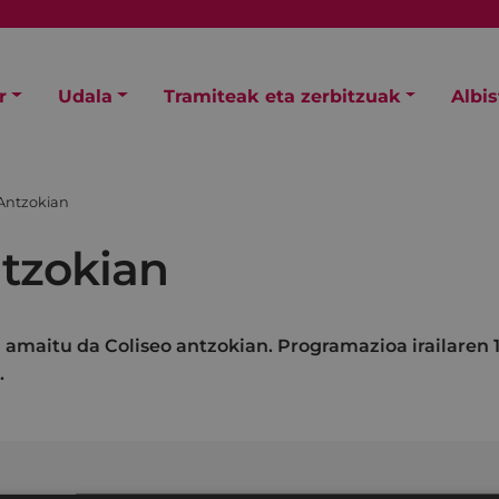
r
Udala
Tramiteak eta zerbitzuak
Albi
 Antzokian
ntzokian
 amaitu da Coliseo antzokian. Programazioa irailaren 1
.