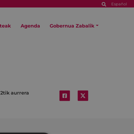
Español
steak
Agenda
Gobernua Zabalik
2tik aurrera