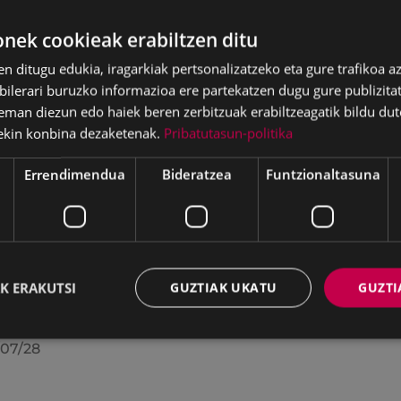
ek cookieak erabiltzen ditu
en ditugu edukia, iragarkiak pertsonalizatzeko eta gure trafikoa a
lerari buruzko informazioa ere partekatzen dugu gure publizitate
eman diezun edo haiek beren zerbitzuak erabiltzeagatik bildu dut
ekin konbina dezaketenak.
Pribatutasun-politika
Errendimendua
Bideratzea
Funtzionaltasuna
batzak 2026ko
KIUBeko bulegoa itxi
ilaren 27an egindako
egongo da abuztuar
K ERAKUTSI
GUZTIAK UKATU
GUZTI
uran hartutako
24ra arte
akiak
2026/07/24
07/28