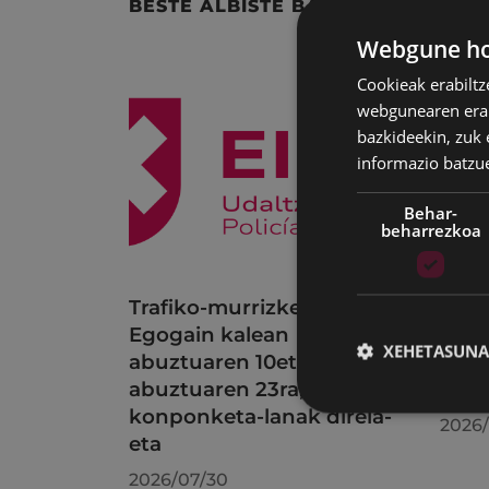
BESTE ALBISTE BATZUK
Webgune hon
Cookieak erabiltz
webgunearen erabi
bazkideekin, zuk 
informazio batzu
Behar-
beharrezkoa
Trafiko-murrizketak
Udal
Egogain kalean
uzta
XEHETASUNA
abuztuaren 10etik
bilk
abuztuaren 23ra,
erab
konponketa-lanak direla-
2026/
eta
2026/07/30