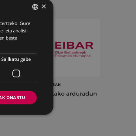
×
ztertzeko. Gure
BASQUE
- eta analisi-
SPANISH
en beste
Sailkatu gabe
ta
LAN ESKAINTZAK
en
Informatikako arduradun
AK ONARTU
plaza
2026/07/22