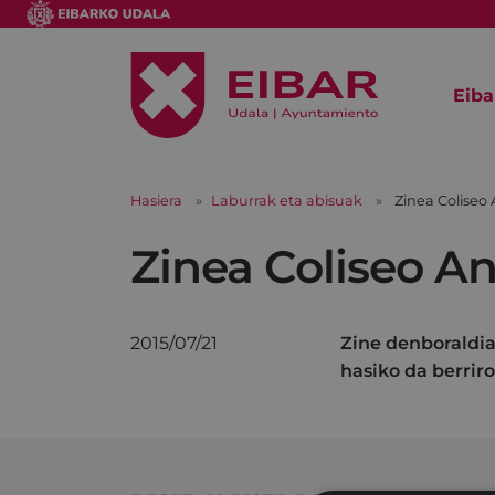
Eiba
Hasiera
Laburrak eta abisuak
Zinea Coliseo
Zinea Coliseo A
2015/07/21
Zine denboraldia
hasiko da berriro