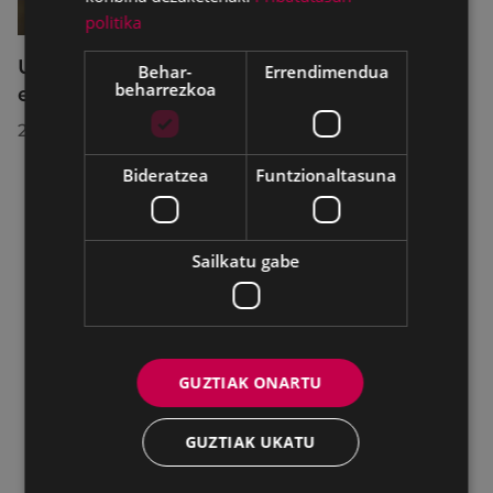
politika
Udalbatzak 2026ko uztailaren 27an
Behar-
Errendimendua
beharrezkoa
egindako bilkuran hartutako erabakiak
2026/07/28
Bideratzea
Funtzionaltasuna
Sailkatu gabe
GUZTIAK ONARTU
GUZTIAK UKATU