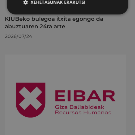
XEHETASUNAK ERAKUTSI
KIUBeko bulegoa itxita egongo da
abuztuaren 24ra arte
2026/07/24