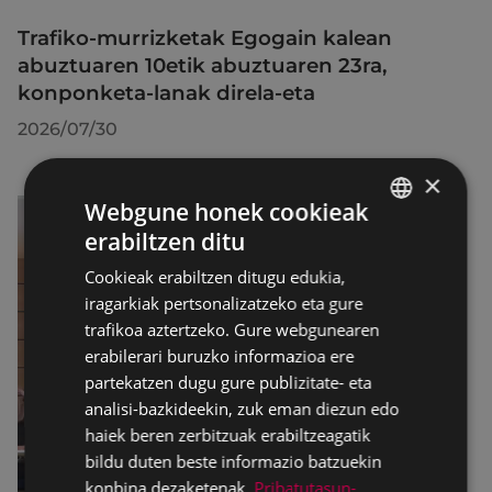
Trafiko-murrizketak Egogain kalean
abuztuaren 10etik abuztuaren 23ra,
konponketa-lanak direla-eta
2026/07/30
×
Webgune honek cookieak
erabiltzen ditu
BASQUE
Cookieak erabiltzen ditugu edukia,
SPANISH
iragarkiak pertsonalizatzeko eta gure
trafikoa aztertzeko. Gure webgunearen
erabilerari buruzko informazioa ere
partekatzen dugu gure publizitate- eta
analisi-bazkideekin, zuk eman diezun edo
haiek beren zerbitzuak erabiltzeagatik
bildu duten beste informazio batzuekin
konbina dezaketenak.
Pribatutasun-