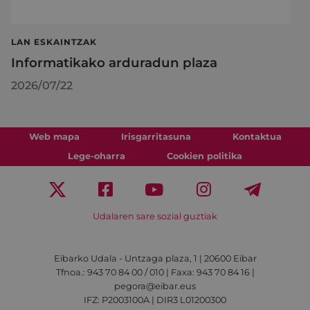
LAN ESKAINTZAK
Informatikako arduradun plaza
2026/07/22
Web mapa
Irisgarritasuna
Kontaktua
Lege-oharra
Cookien politika
Udalaren sare sozial guztiak
Eibarko Udala - Untzaga plaza, 1 | 20600 Eibar
Tfnoa.: 943 70 84 00 / 010 | Faxa: 943 70 84 16 |
pegora@eibar.eus
IFZ: P2003100A | DIR3 L01200300