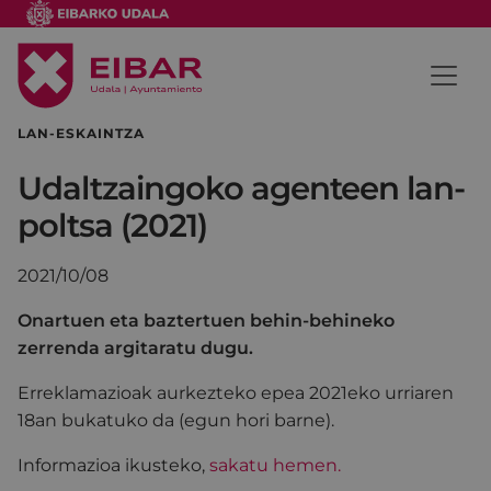
LAN-ESKAINTZA
Udaltzaingoko agenteen lan-
poltsa (2021)
2021/10/08
Onartuen eta baztertuen behin-behineko
zerrenda argitaratu dugu.
Erreklamazioak aurkezteko epea 2021eko urriaren
18an bukatuko da (egun hori barne).
Informazioa ikusteko,
sakatu hemen.