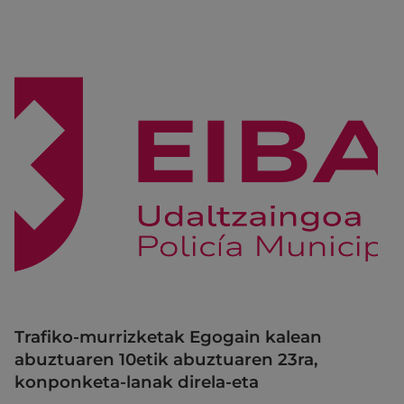
Trafiko-murrizketak Egogain kalean
abuztuaren 10etik abuztuaren 23ra,
konponketa-lanak direla-eta