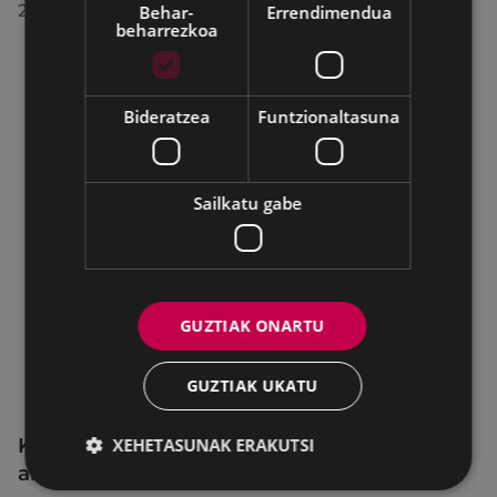
2026/07/28
Behar-
Errendimendua
beharrezkoa
Bideratzea
Funtzionaltasuna
Sailkatu gabe
GUZTIAK ONARTU
GUZTIAK UKATU
KIUBeko bulegoa itxita egongo da
XEHETASUNAK ERAKUTSI
abuztuaren 24ra arte