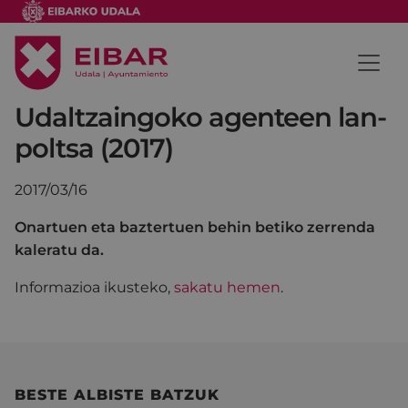
Udaltzaingoko agenteen lan-
poltsa (2017)
2017/03/16
Onartuen eta baztertuen behin betiko zerrenda
kaleratu da.
Informazioa ikusteko,
sakatu hemen
.
BESTE ALBISTE BATZUK