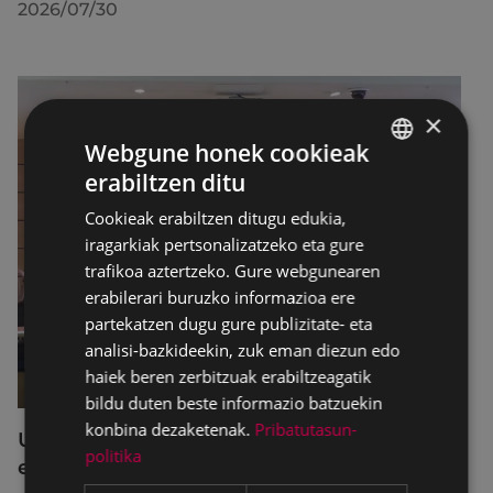
2026/07/30
×
Webgune honek cookieak
erabiltzen ditu
BASQUE
Cookieak erabiltzen ditugu edukia,
SPANISH
iragarkiak pertsonalizatzeko eta gure
trafikoa aztertzeko. Gure webgunearen
erabilerari buruzko informazioa ere
partekatzen dugu gure publizitate- eta
analisi-bazkideekin, zuk eman diezun edo
haiek beren zerbitzuak erabiltzeagatik
bildu duten beste informazio batzuekin
konbina dezaketenak.
Pribatutasun-
Udalbatzak 2026ko uztailaren 27an
politika
egindako bilkuran hartutako erabakiak