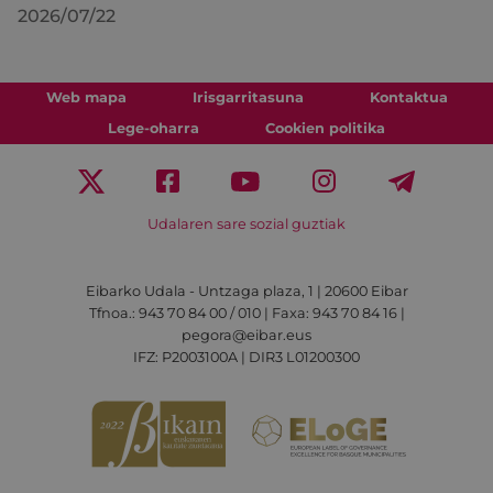
2026/07/22
Web mapa
Irisgarritasuna
Kontaktua
Lege-oharra
Cookien politika
Udalaren sare sozial guztiak
Eibarko Udala - Untzaga plaza, 1 | 20600 Eibar
Tfnoa.: 943 70 84 00 / 010 | Faxa: 943 70 84 16 |
pegora@eibar.eus
IFZ: P2003100A | DIR3 L01200300