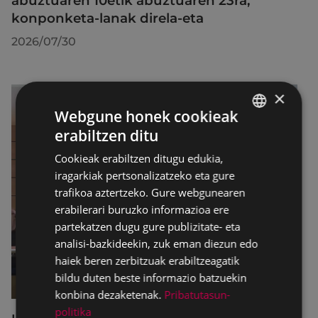
abuztuaren 10etik abuztuaren 23ra,
konponketa-lanak direla-eta
2026/07/30
×
Webgune honek cookieak
erabiltzen ditu
BASQUE
Cookieak erabiltzen ditugu edukia,
SPANISH
iragarkiak pertsonalizatzeko eta gure
trafikoa aztertzeko. Gure webgunearen
erabilerari buruzko informazioa ere
partekatzen dugu gure publizitate- eta
analisi-bazkideekin, zuk eman diezun edo
haiek beren zerbitzuak erabiltzeagatik
bildu duten beste informazio batzuekin
konbina dezaketenak.
Pribatutasun-
politika