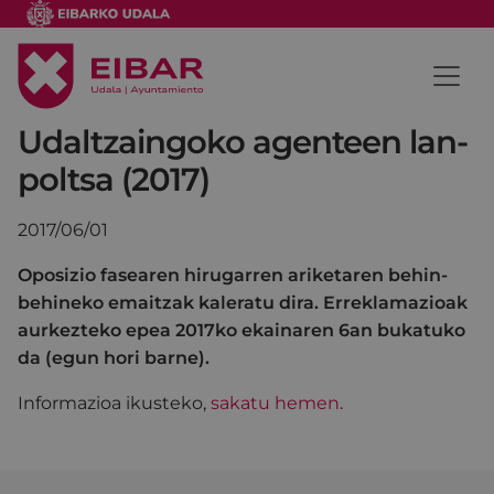
Udaltzaingoko agenteen lan-
poltsa (2017)
2017/06/01
Oposizio fasearen hirugarren ariketaren behin-
behineko emaitzak kaleratu dira. Erreklamazioak
aurkezteko epea 2017ko ekainaren 6an bukatuko
da (egun hori barne).
Informazioa ikusteko,
sakatu hemen
.