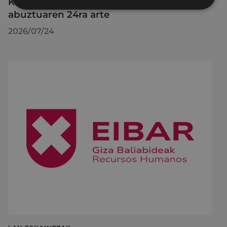
KIUBeko bulegoa itxita egongo da
abuztuaren 24ra arte
2026/07/24