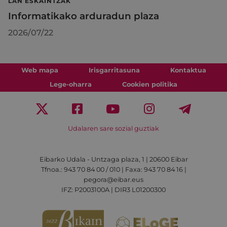
LAN ESKAINTZAK
Informatikako arduradun plaza
2026/07/22
Web mapa
Irisgarritasuna
Kontaktua
Lege-oharra
Cookien politika
Udalaren sare sozial guztiak
Eibarko Udala - Untzaga plaza, 1 | 20600 Eibar
Tfnoa.: 943 70 84 00 / 010 | Faxa: 943 70 84 16 |
pegora@eibar.eus
IFZ: P2003100A | DIR3 L01200300