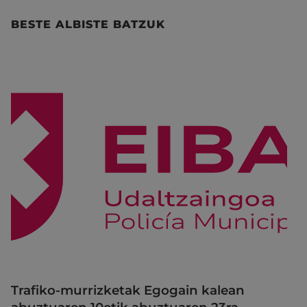
BESTE ALBISTE BATZUK
Trafiko-murrizketak Egogain kalean