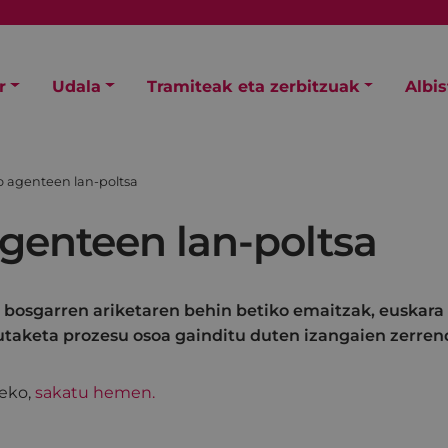
r
Udala
Tramiteak eta zerbitzuak
Albi
 agenteen lan-poltsa
genteen lan-poltsa
 bosgarren ariketaren behin betiko emaitzak, euskara
taketa prozesu osoa gainditu duten izangaien zerrend
teko,
sakatu hemen.