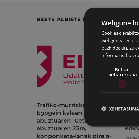
BESTE ALBISTE BATZUK
Webgune hon
Cookieak erabiltz
webgunearen erabi
bazkideekin, zuk 
informazio batzu
Behar-
beharrezkoa
Trafiko-murrizketak
Udal
XEHETASUNA
Egogain kalean
uzta
abuztuaren 10etik
bilk
abuztuaren 23ra,
erab
konponketa-lanak direla-
2026/