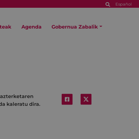
Español
steak
Agenda
Gobernua Zabalik
 azterketaren
a kaleratu dira.