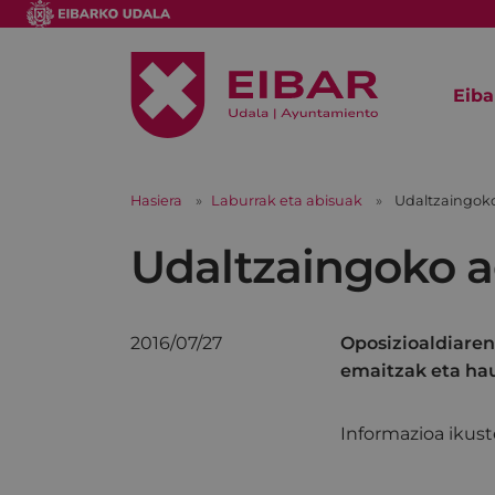
Eiba
Hasiera
Laburrak eta abisuak
Udaltzaingoko
Udaltzaingoko a
2016/07/27
Oposizioaldiaren
emaitzak eta hau
Informazioa ikus