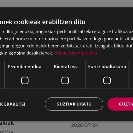
ek cookieak erabiltzen ditu
en ditugu edukia, iragarkiak pertsonalizatzeko eta gure trafikoa a
lerari buruzko informazioa ere partekatzen dugu gure publizitate
eman diezun edo haiek beren zerbitzuak erabiltzeagatik bildu dut
ekin konbina dezaketenak.
Pribatutasun-politika
Errendimendua
Bideratzea
Funtzionaltasuna
batzak 2026ko
KIUBeko bulegoa itxi
K ERAKUTSI
GUZTIAK UKATU
GUZTI
ilaren 27an egindako
egongo da abuztuar
uran hartutako
24ra arte
akiak
2026/07/24
07/28