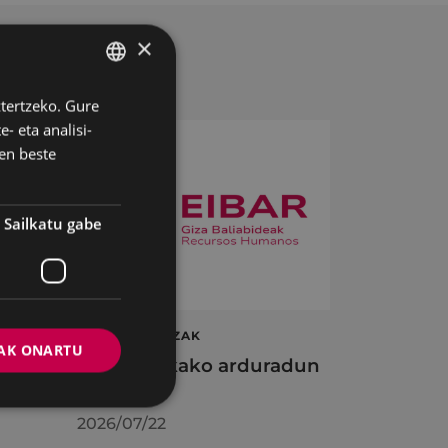
×
ztertzeko. Gure
BASQUE
- eta analisi-
SPANISH
en beste
Sailkatu gabe
ta
LAN ESKAINTZAK
AK ONARTU
en
Informatikako arduradun
plaza
2026/07/22