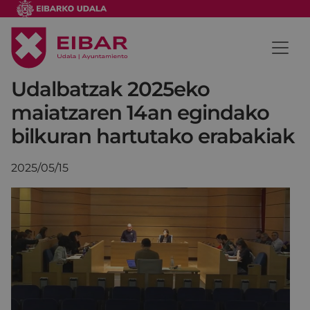
Udalbatzak 2025eko
maiatzaren 14an egindako
bilkuran hartutako erabakiak
2025/05/15