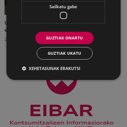
Sailkatu gabe
Udalbatzak 2026ko uztailaren 27an
egindako bilkuran hartutako erabakiak
GUZTIAK ONARTU
2026/07/28
GUZTIAK UKATU
XEHETASUNAK ERAKUTSI