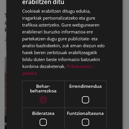
erabiltzen ditu
BASQUE
Cookieak erabiltzen ditugu edukia,
SPANISH
Trafiko-murrizketak Egogain kalean
iragarkiak pertsonalizatzeko eta gure
abuztuaren 10etik abuztuaren 23ra,
trafikoa aztertzeko. Gure webgunearen
konponketa-lanak direla-eta
erabilerari buruzko informazioa ere
partekatzen dugu gure publizitate- eta
2026/07/30
analisi-bazkideekin, zuk eman diezun edo
haiek beren zerbitzuak erabiltzeagatik
bildu duten beste informazio batzuekin
konbina dezaketenak.
Pribatutasun-
politika
Behar-
Errendimendua
beharrezkoa
Bideratzea
Funtzionaltasuna