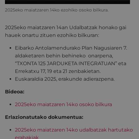
2025eko maiatzaren 14ko ezohiko osoko bilkura.
2025eko maiatzaren 14an Udalbatzak honako gai
hauek onartu zituen ezohiko bilkuran:
Eibarko Antolamendurako Plan Nagusiaren 7.
aldaketaren behin behineko onarpena,
“TXONTA 125 JARDUKETA INTEGRATUAN” eta
Errekatxu 17, 19 eta 21 zenbakietan.
Euskaraldia 2025, erakunde adierazpena.
Bideoa:
2025eko maiatzaren 14ko osoko bilkura
Erlazionatutako dokumentua:
2025eko maiatzaren 14ko udalbatzak hartutako
erabakiak