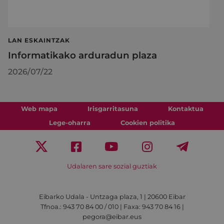
LAN ESKAINTZAK
Informatikako arduradun plaza
2026/07/22
Web mapa
Irisgarritasuna
Kontaktua
Lege-oharra
Cookien politika
Udalaren sare sozial guztiak
Eibarko Udala - Untzaga plaza, 1 | 20600 Eibar
Tfnoa.: 943 70 84 00 / 010 | Faxa: 943 70 84 16 |
pegora@eibar.eus