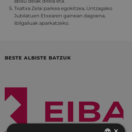
abisu deiak direla eta.
Txaltxa Zelai parkea egokitzea, Untzagako
Jubilatuen Etxearen gainean dagoena,
ibilgailuak aparkatzeko.
BESTE ALBISTE BATZUK
×