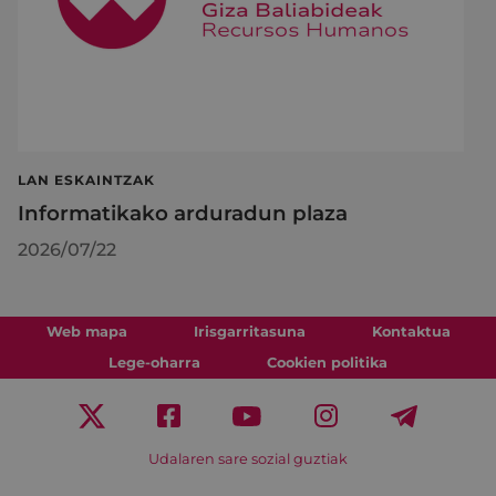
LAN ESKAINTZAK
Informatikako arduradun plaza
2026/07/22
Web mapa
Irisgarritasuna
Kontaktua
Lege-oharra
Cookien politika
Udalaren sare sozial guztiak