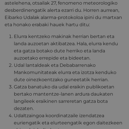
astelehena, otsailak 27, fenomeno meteorologiko
desberdinengatik alerta ezarri du. Horren aurrean,
Eibarko Udalak alarma-protokoloa ipini du martxan
eta honako erabaki hauek hartu ditu:
Elurra kentzeko makinak herrian bertan eta
landa auzoetan aktibatzea. Hala, elurra kendu
eta gatza botako dute herriko eta landa
auzoetako errepide eta bideetan.
Udal lantaldeak eta Debabarrenako
Mankomunitateak elurra eta izotza kenduko
dute oinezkoentzako guneetatik herrian.
Gatza banatuko da udal eraikin publikoetan
bertako mantentze-lanen ardura daukaten
langileek eraikinen sarreretan gatza bota
dezaten.
Udaltzaingoa koordinatzaile izendatzea
euriengatik eta elurteengatik egon daitezkeen