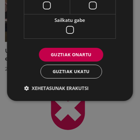
Sailkatu gabe
Udalbatzak 2026ko uztailaren 27an
GUZTIAK ONARTU
egindako bilkuran hartutako erabakiak
2026/07/28
GUZTIAK UKATU
XEHETASUNAK ERAKUTSI