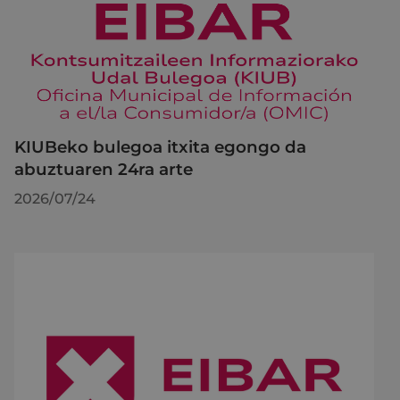
KIUBeko bulegoa itxita egongo da
abuztuaren 24ra arte
2026/07/24