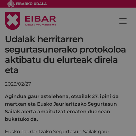
Udalak herritarren
segurtasunerako protokoloa
aktibatu du elurteak direla
eta
2023/02/27
Agindua gaur astelehena, otsailak 27, ipini da
martxan eta Eusko Jaurlaritzako Segurtasun
Sailak alerta amaitutzat ematen duenean
bukatuko da.
Eusko Jaurlaritzako Segurtasun Sailak gaur