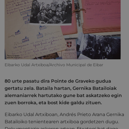
Eibarko Udal Artxiboa/Archivo Municipal de Eibar
80 urte pasatu dira Pointe de Graveko gudua
gertatu zela. Bataila hartan, Gernika Batailoiak
alemaniarrek hartutako gune bat askatzeko egin
zuen borroka, eta bost kide galdu zituen.
Eibarko Udal Artxiboan, Andrés Prieto Arana Gernika
Batailoiko tenientearen artxiboa gordetzen dugu.
Dokumentazio askoren artean, fitxategi bat dago,