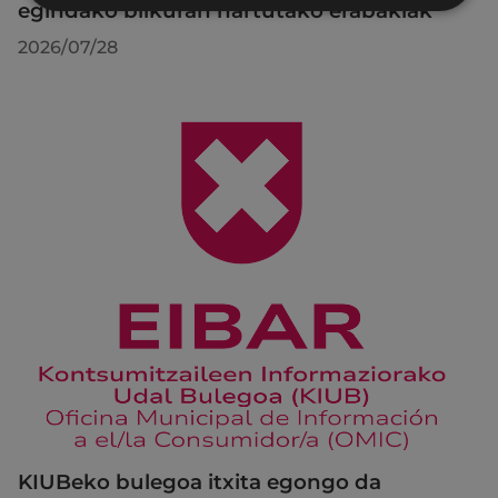
egindako bilkuran hartutako erabakiak
2026/07/28
KIUBeko bulegoa itxita egongo da