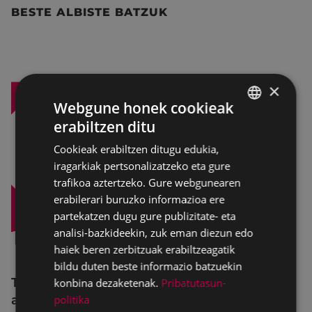
BESTE ALBISTE BATZUK
×
Webgune honek cookieak
erabiltzen ditu
BASQUE
Cookieak erabiltzen ditugu edukia,
SPANISH
iragarkiak pertsonalizatzeko eta gure
trafikoa aztertzeko. Gure webgunearen
erabilerari buruzko informazioa ere
partekatzen dugu gure publizitate- eta
analisi-bazkideekin, zuk eman diezun edo
haiek beren zerbitzuak erabiltzeagatik
bildu duten beste informazio batzuekin
Trafiko-murrizketak Egogain kalean
konbina dezaketenak.
Pribatutasun-
abuztuaren 10etik abuztuaren 23ra,
politika