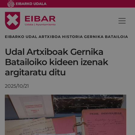
EIBARKO UDAL ARTXIBOA HISTORIA GERNIKA BATAILOIA
Udal Artxiboak Gernika
Batailoiko kideen izenak
argitaratu ditu
2025/10/21