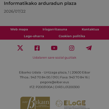
Informatikako arduradun plaza
2026/07/22
Web mapa
Irisgarritasuna
Kontaktua
Lege-oharra
Cookien politika
Udalaren sare sozial guztiak
Eibarko Udala - Untzaga plaza, 1 | 20600 Eibar
Tfnoa.: 943 70 84 00 / 010 | Faxa: 943 70 84 16 |
pegora@eibar.eus
IFZ: P2003100A | DIR3 L01200300