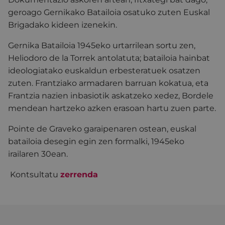
geroago Gernikako Batailoia osatuko zuten Euskal
Brigadako kideen izenekin.
Gernika Batailoia 1945eko urtarrilean sortu zen,
Heliodoro de la Torrek antolatuta; batailoia hainbat
ideologiatako euskaldun erbesteratuek osatzen
zuten. Frantziako armadaren barruan kokatua, eta
Frantzia nazien inbasiotik askatzeko xedez, Bordele
mendean hartzeko azken erasoan hartu zuen parte.
Pointe de Graveko garaipenaren ostean, euskal
batailoia desegin egin zen formalki, 1945eko
irailaren 30ean.
Kontsultatu
zerrenda