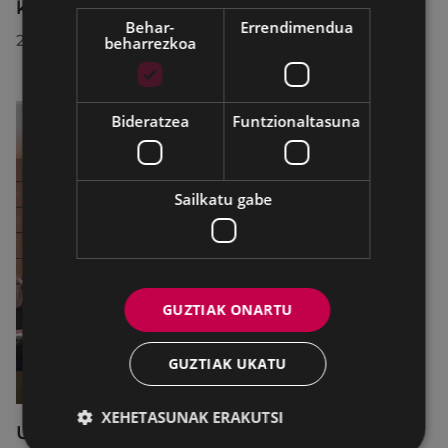
konponketa-lanak direla-eta
Behar-
Errendimendua
2026/07/30
beharrezkoa
Bideratzea
Funtzionaltasuna
Sailkatu gabe
GUZTIAK ONARTU
GUZTIAK UKATU
XEHETASUNAK ERAKUTSI
Udalbatzak 2026ko uztailaren 27an