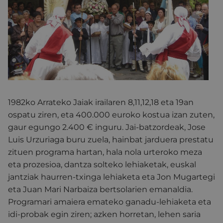
1982ko Arrateko Jaiak irailaren 8,11,12,18 eta 19an
ospatu ziren, eta 400.000 euroko kostua izan zuten,
gaur egungo 2.400 € inguru. Jai-batzordeak, Jose
Luis Urzuriaga buru zuela, hainbat jarduera prestatu
zituen programa hartan, hala nola urteroko meza
eta prozesioa, dantza solteko lehiaketak, euskal
jantziak haurren-txinga lehiaketa eta Jon Mugartegi
eta Juan Mari Narbaiza bertsolarien emanaldia.
Programari amaiera emateko ganadu-lehiaketa eta
idi-probak egin ziren; azken horretan, lehen saria