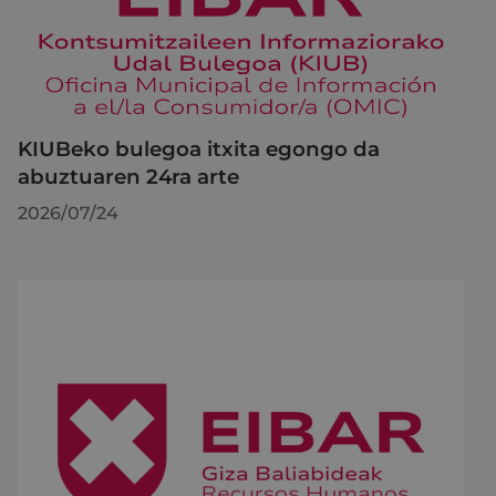
KIUBeko bulegoa itxita egongo da
abuztuaren 24ra arte
2026/07/24