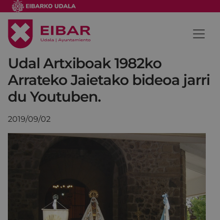
Udal Artxiboak 1982ko
Arrateko Jaietako bideoa jarri
du Youtuben.
2019/09/02