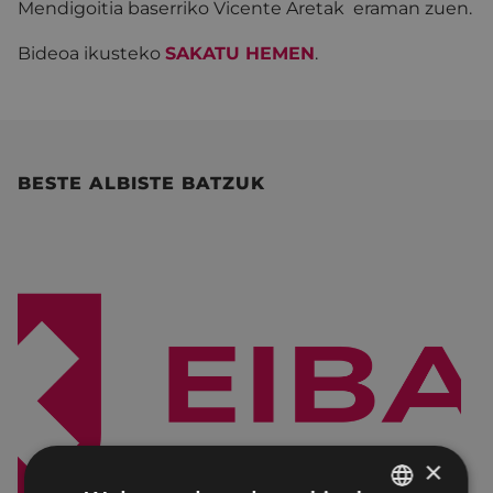
Mendigoitia baserriko Vicente Aretak eraman zuen.
Bideoa ikusteko
SAKATU HEMEN
.
BESTE ALBISTE BATZUK
×