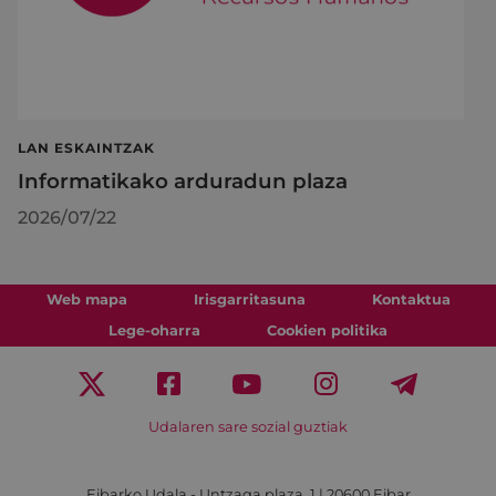
LAN ESKAINTZAK
Informatikako arduradun plaza
2026/07/22
Web mapa
Irisgarritasuna
Kontaktua
Lege-oharra
Cookien politika
Udalaren sare sozial guztiak
Eibarko Udala - Untzaga plaza, 1 | 20600 Eibar