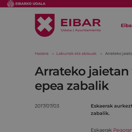
Eiba
Hasiera
Laburrak eta abisuak
Arrateko jaie
Arrateko jaietan
epea zabalik
2017/07/03
Eskaerak aurkezt
zabalik.
Eskaerak
Pegoran