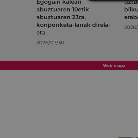
Egogain kalean
uzta
abuztuaren 10etik
bilk
abuztuaren 23ra,
erab
konponketa-lanak direla-
2026/
eta
2026/07/30
Web mapa