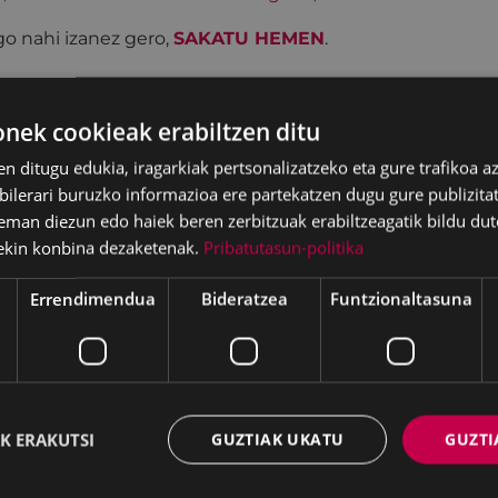
o nahi izanez gero,
SAKATU HEMEN
.
ek cookieak erabiltzen ditu
en ditugu edukia, iragarkiak pertsonalizatzeko eta gure trafikoa a
lerari buruzko informazioa ere partekatzen dugu gure publizitate
eman diezun edo haiek beren zerbitzuak erabiltzeagatik bildu dut
ekin konbina dezaketenak.
Pribatutasun-politika
Errendimendua
Bideratzea
Funtzionaltasuna
K ERAKUTSI
GUZTIAK UKATU
GUZTI
batzak 2026ko
KIUBeko bulegoa itxi