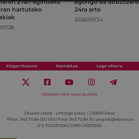
ilaren 27an egindako
egongo da abuztuar
uran hartutako
24ra arte
akiak
2026/07/24
07/28
Irisgarritasuna
Kontaktua
Lege-oharra
Udalaren sare sozial guztiak
Eibarko Udala - Untzaga plaza, 1 | 20600 Eibar
Tfnoa.: 943 70 84 00 / 010 | Faxa: 943 70 84 16 | pegora@eibar.eus
IFZ: P2003100A | DIR3 L01200300