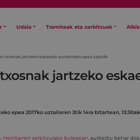
r
Udala
Tramiteak eta zerbitzuak
Albi
tan txosnak jartzeko eskaerak aurkezteko epea zabalik
 txosnak jartzeko eska
eko epea 2017ko uztailaren 3tik 14ra bitartean, 13:30a
, Herritarren zerbitzurako bulegoan
, aurkeztu behar dira.