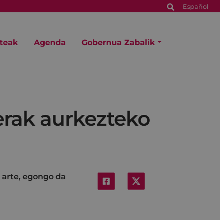
Español
steak
Agenda
Gobernua Zabalik
erak aurkezteko
k arte, egongo da