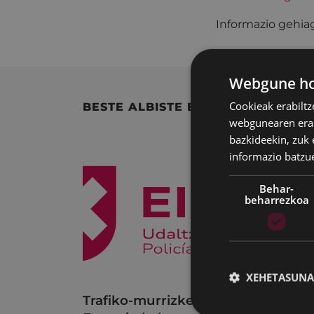
Informazio gehiag
Webgune hon
Cookieak erabiltz
BESTE ALBISTE BATZUK
webgunearen erabi
bazkideekin, zuk 
informazio batzu
Behar-
beharrezkoa
XEHETASUNA
Trafiko-murrizketak
Udal