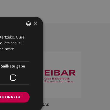
×
ztertzeko. Gure
BASQUE
- eta analisi-
SPANISH
en beste
Sailkatu gabe
AK ONARTU
ta
LAN ESKAINTZAK