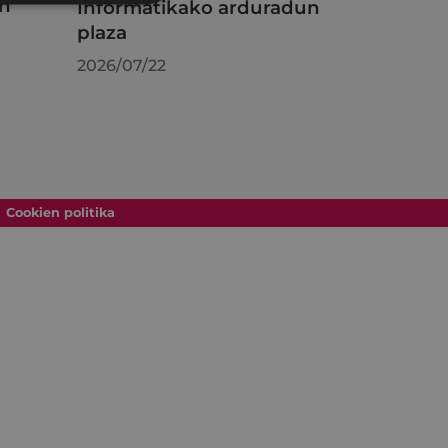
en
Informatikako arduradun
plaza
2026/07/22
Cookien politika