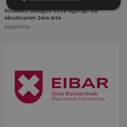
KIUBeko bulegoa itxita egongo da
abuztuaren 24ra arte
2026/07/24