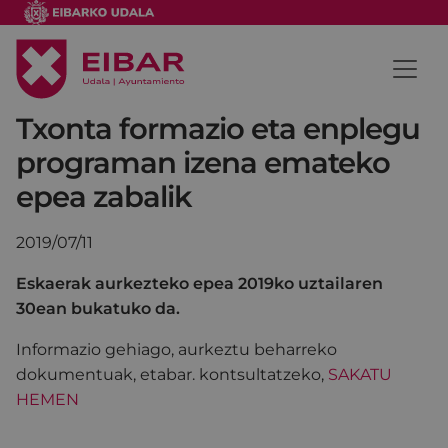
Txonta formazio eta enplegu
programan izena emateko
epea zabalik
2019/07/11
Eskaerak aurkezteko epea 2019ko uztailaren
30ean bukatuko da.
Informazio gehiago, aurkeztu beharreko
dokumentuak, etabar. kontsultatzeko,
SAKATU
HEMEN