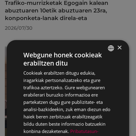
Trafiko-murrizketak Egogain kalean
abuztuaren 10etik abuztuaren 23ra,
konponketa-lanak direla-eta
2026/07/30
×
Webgune honek cookieak
erabiltzen ditu
BASQUE
Cookieak erabiltzen ditugu edukia,
SPANISH
iragarkiak pertsonalizatzeko eta gure
trafikoa aztertzeko. Gure webgunearen
erabilerari buruzko informazioa ere
partekatzen dugu gure publizitate- eta
analisi-bazkideekin, zuk eman diezun edo
haiek beren zerbitzuak erabiltzeagatik
bildu duten beste informazio batzuekin
konbina dezaketenak.
Pribatutasun-