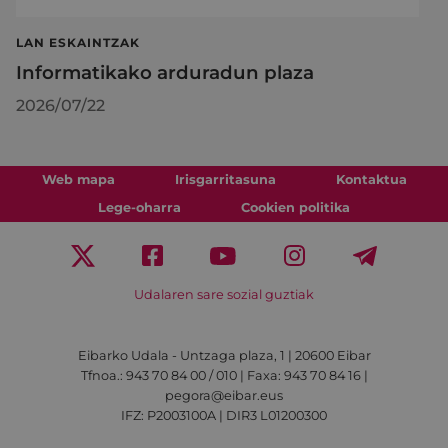
LAN ESKAINTZAK
Informatikako arduradun plaza
2026/07/22
Web mapa
Irisgarritasuna
Kontaktua
Lege-oharra
Cookien politika
Udalaren sare sozial guztiak
Eibarko Udala - Untzaga plaza, 1 | 20600 Eibar
Tfnoa.: 943 70 84 00 / 010 | Faxa: 943 70 84 16 |
pegora@eibar.eus
IFZ: P2003100A | DIR3 L01200300