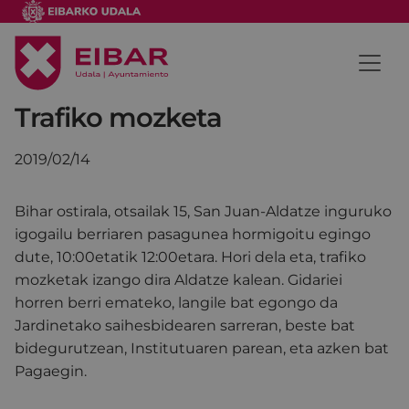
Trafiko mozketa
2019/02/14
Bihar ostirala, otsailak 15, San Juan-Aldatze inguruko
igogailu berriaren pasagunea hormigoitu egingo
dute, 10:00etatik 12:00etara. Hori dela eta, trafiko
mozketak izango dira Aldatze kalean. Gidariei
horren berri emateko, langile bat egongo da
Jardinetako saihesbidearen sarreran, beste bat
bidegurutzean, Institutuaren parean, eta azken bat
Pagaegin.