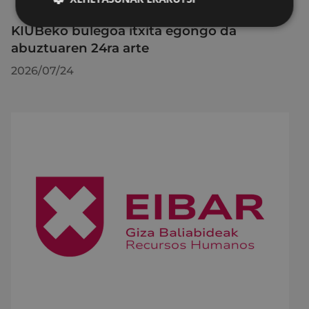
KIUBeko bulegoa itxita egongo da
abuztuaren 24ra arte
2026/07/24