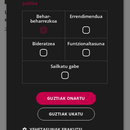
politika
Udalbatzak 2026ko uztailaren 27an
Behar-
Errendimendua
egindako bilkuran hartutako erabakiak
beharrezkoa
2026/07/28
Bideratzea
Funtzionaltasuna
Sailkatu gabe
GUZTIAK ONARTU
GUZTIAK UKATU
XEHETASUNAK ERAKUTSI