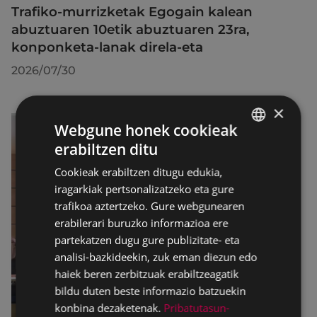
Trafiko-murrizketak Egogain kalean
abuztuaren 10etik abuztuaren 23ra,
konponketa-lanak direla-eta
2026/07/30
×
Webgune honek cookieak
erabiltzen ditu
BASQUE
Cookieak erabiltzen ditugu edukia,
SPANISH
iragarkiak pertsonalizatzeko eta gure
trafikoa aztertzeko. Gure webgunearen
erabilerari buruzko informazioa ere
partekatzen dugu gure publizitate- eta
analisi-bazkideekin, zuk eman diezun edo
haiek beren zerbitzuak erabiltzeagatik
bildu duten beste informazio batzuekin
konbina dezaketenak.
Pribatutasun-