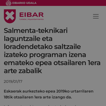
Salmenta-teknikari
laguntzaile eta
loradendetako saltzaile
izateko programan izena
emateko epea otsailaren 1era
arte zabalik
2019/01/17
Eskaerak aurkezteko epea 2019ko urtarrilaren
18tik otsailaren 1era arte izango da.