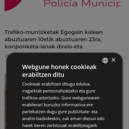
Trafiko-murrizketak Egogain kalean
abuztuaren 10etik abuztuaren 23ra,
konponketa-lanak direla-eta
2026/07/30
×
Webgune honek cookieak
erabiltzen ditu
BASQUE
Cookieak erabiltzen ditugu edukia,
SPANISH
iragarkiak pertsonalizatzeko eta gure
trafikoa aztertzeko. Gure webgunearen
erabilerari buruzko informazioa ere
partekatzen dugu gure publizitate- eta
analisi-bazkideekin, zuk eman diezun edo
haiek beren zerbitzuak erabiltzeagatik