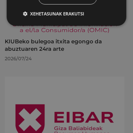
XEHETASUNAK ERAKUTSI
KIUBeko bulegoa itxita egongo da
abuztuaren 24ra arte
2026/07/24