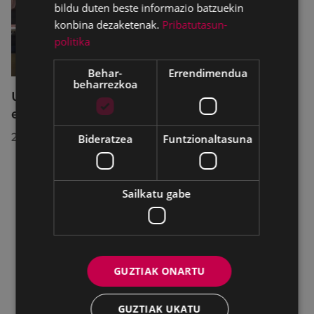
bildu duten beste informazio batzuekin
konbina dezaketenak.
Pribatutasun-
politika
Behar-
Errendimendua
beharrezkoa
Udalbatzak 2026ko uztailaren 27an
egindako bilkuran hartutako erabakiak
2026/07/28
Bideratzea
Funtzionaltasuna
Sailkatu gabe
GUZTIAK ONARTU
GUZTIAK UKATU