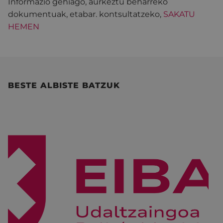
Informazio gehiago, aurkeztu beharreko
dokumentuak, etabar. kontsultatzeko,
SAKATU
HEMEN
BESTE ALBISTE BATZUK