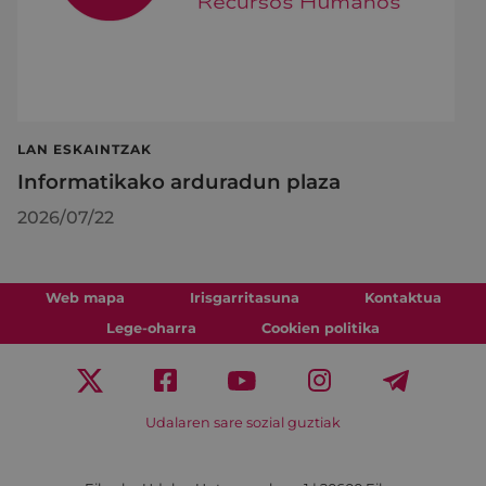
LAN ESKAINTZAK
Informatikako arduradun plaza
2026/07/22
Web mapa
Irisgarritasuna
Kontaktua
Lege-oharra
Cookien politika
Udalaren sare sozial guztiak