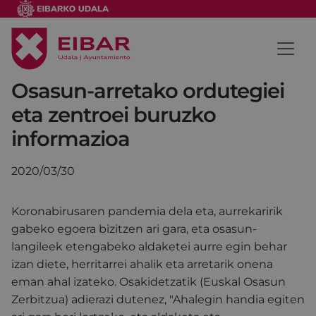
Osasun-arretako ordutegiei
eta zentroei buruzko
informazioa
2020/03/30
Koronabirusaren pandemia dela eta, aurrekaririk
gabeko egoera bizitzen ari gara, eta osasun-
langileek etengabeko aldaketei aurre egin behar
izan diete, herritarrei ahalik eta arretarik onena
eman ahal izateko. Osakidetzatik (Euskal Osasun
Zerbitzua) adierazi dutenez, "Ahalegin handia egiten