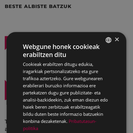
BESTE ALBISTE BATZUK
×
Webgune honek cookieak
erabiltzen ditu
BASQUE
Cookieak erabiltzen ditugu edukia,
SPANISH
iragarkiak pertsonalizatzeko eta gure
trafikoa aztertzeko. Gure webgunearen
erabilerari buruzko informazioa ere
partekatzen dugu gure publizitate- eta
analisi-bazkideekin, zuk eman diezun edo
haiek beren zerbitzuak erabiltzeagatik
bildu duten beste informazio batzuekin
konbina dezaketenak.
Pribatutasun-
Trafiko-murrizketak Egogain kalean
politika
abuztuaren 10etik abuztuaren 23ra,