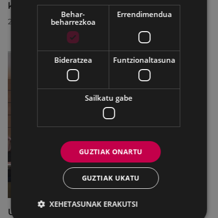
konponketa-lanak direla-eta
Behar-
Errendimendua
beharrezkoa
2026/07/30
Bideratzea
Funtzionaltasuna
Sailkatu gabe
GUZTIAK ONARTU
GUZTIAK UKATU
XEHETASUNAK ERAKUTSI
Udalbatzak 2026ko uztailaren 27an