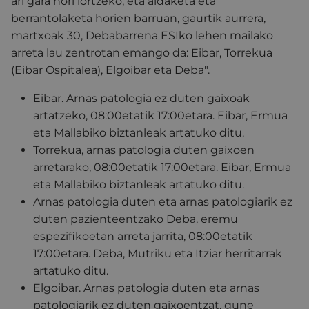
ari gara hori lortzeko, eta aldaketa eta
berrantolaketa horien barruan, gaurtik aurrera,
martxoak 30, Debabarrena ESIko lehen mailako
arreta lau zentrotan emango da: Eibar, Torrekua
(Eibar Ospitalea), Elgoibar eta Deba".
Eibar. Arnas patologia ez duten gaixoak
artatzeko, 08:00etatik 17:00etara. Eibar, Ermua
eta Mallabiko biztanleak artatuko ditu.
Torrekua, arnas patologia duten gaixoen
arretarako, 08:00etatik 17:00etara. Eibar, Ermua
eta Mallabiko biztanleak artatuko ditu.
Arnas patologia duten eta arnas patologiarik ez
duten pazienteentzako Deba, eremu
espezifikoetan arreta jarrita, 08:00etatik
17:00etara. Deba, Mutriku eta Itziar herritarrak
artatuko ditu.
Elgoibar. Arnas patologia duten eta arnas
patologiarik ez duten gaixoentzat, gune