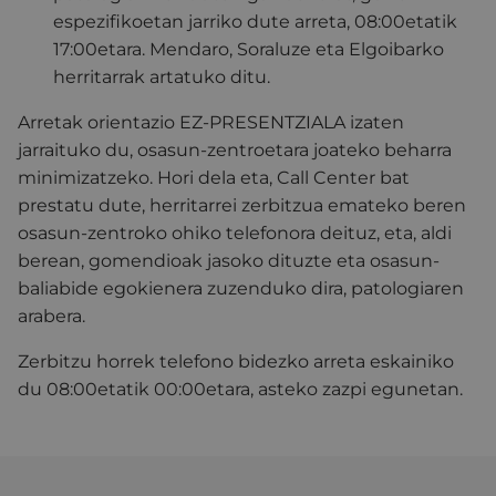
espezifikoetan jarriko dute arreta, 08:00etatik
17:00etara. Mendaro, Soraluze eta Elgoibarko
herritarrak artatuko ditu.
Arretak orientazio EZ-PRESENTZIALA izaten
jarraituko du, osasun-zentroetara joateko beharra
minimizatzeko. Hori dela eta, Call Center bat
prestatu dute, herritarrei zerbitzua emateko beren
osasun-zentroko ohiko telefonora deituz, eta, aldi
berean, gomendioak jasoko dituzte eta osasun-
baliabide egokienera zuzenduko dira, patologiaren
arabera.
Zerbitzu horrek telefono bidezko arreta eskainiko
du 08:00etatik 00:00etara, asteko zazpi egunetan.