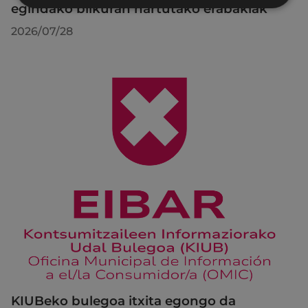
egindako bilkuran hartutako erabakiak
2026/07/28
KIUBeko bulegoa itxita egongo da