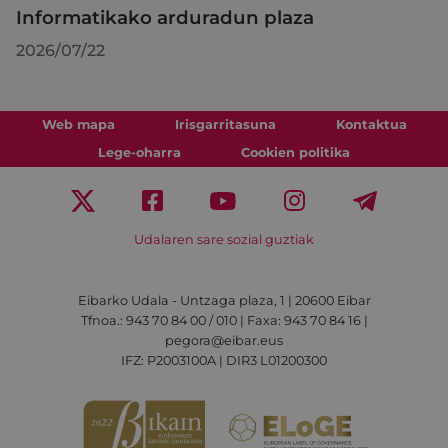
Informatikako arduradun plaza
2026/07/22
Web mapa
Irisgarritasuna
Kontaktua
Lege-oharra
Cookien politika
Udalaren sare sozial guztiak
Eibarko Udala - Untzaga plaza, 1 | 20600 Eibar
Tfnoa.: 943 70 84 00 / 010 | Faxa: 943 70 84 16 |
pegora@eibar.eus
IFZ: P2003100A | DIR3 L01200300