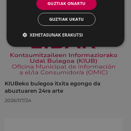
GUZTIAK ONARTU
GUZTIAK UKATU
XEHETASUNAK ERAKUTSI
KIUBeko bulegoa itxita egongo da
abuztuaren 24ra arte
2026/07/24