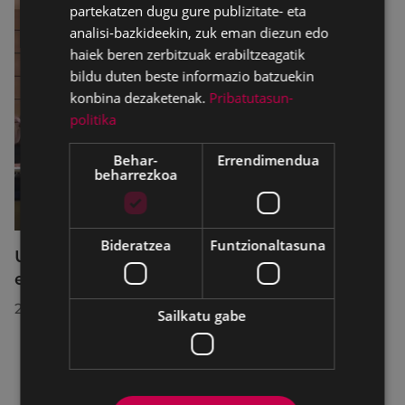
partekatzen dugu gure publizitate- eta
analisi-bazkideekin, zuk eman diezun edo
haiek beren zerbitzuak erabiltzeagatik
bildu duten beste informazio batzuekin
konbina dezaketenak.
Pribatutasun-
politika
Behar-
Errendimendua
beharrezkoa
Bideratzea
Funtzionaltasuna
Udalbatzak 2026ko uztailaren 27an
egindako bilkuran hartutako erabakiak
2026/07/28
Sailkatu gabe