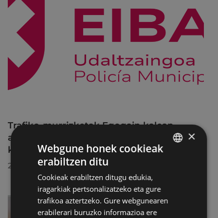
Trafiko-murrizketak Egogain kalean
×
abuztuaren 10etik abuztuaren 23ra,
Webgune honek cookieak
konponketa-lanak direla-eta
erabiltzen ditu
BASQUE
2026/07/30
Cookieak erabiltzen ditugu edukia,
SPANISH
iragarkiak pertsonalizatzeko eta gure
trafikoa aztertzeko. Gure webgunearen
erabilerari buruzko informazioa ere