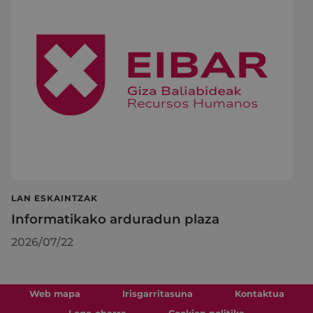
LAN ESKAINTZAK
Informatikako arduradun plaza
2026/07/22
Web mapa
Irisgarritasuna
Kontaktua