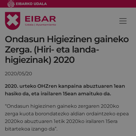
Ondasun Higiezinen gaineko
Zerga. (Hiri- eta landa-
higiezinak) 2020
2020/05/20
2020. urteko OHZren kanpaina abuztuaren 1ean
hasiko da, eta irailaren 15ean amaituko da.
“Ondasun higiezinen gaineko zergaren 2020ko
zerga kuota borondatezko aldian ordaintzeko epea
2020ko abuztuaren 1etik 2020ko irailaren 15era
bitartekoa izango da”.