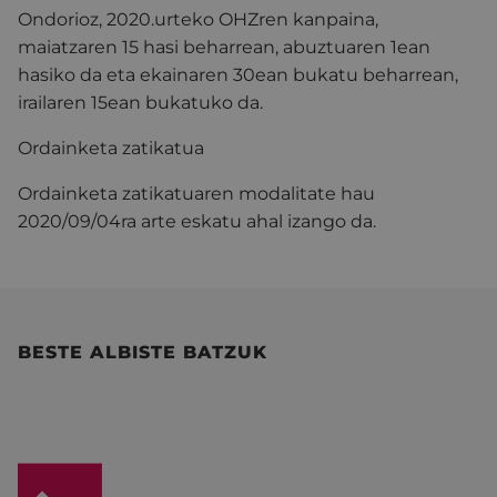
Ondorioz, 2020.urteko OHZren kanpaina,
maiatzaren 15 hasi beharrean, abuztuaren 1ean
hasiko da eta ekainaren 30ean bukatu beharrean,
irailaren 15ean bukatuko da.
Ordainketa zatikatua
Ordainketa zatikatuaren modalitate hau
2020/09/04ra arte eskatu ahal izango da.
BESTE ALBISTE BATZUK