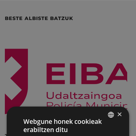
BESTE ALBISTE BATZUK
×
Webgune honek cookieak
erabiltzen ditu
BASQUE