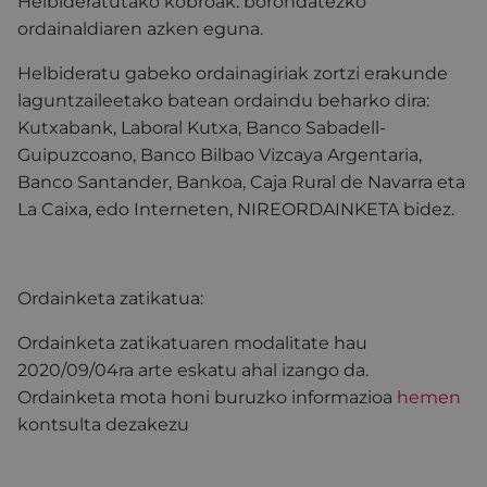
Helbideratutako kobroak: borondatezko
ordainaldiaren azken eguna.
Helbideratu gabeko ordainagiriak zortzi erakunde
laguntzaileetako batean ordaindu beharko dira:
Kutxabank, Laboral Kutxa, Banco Sabadell-
Guipuzcoano, Banco Bilbao Vizcaya Argentaria,
Banco Santander, Bankoa, Caja Rural de Navarra eta
La Caixa, edo Interneten, NIREORDAINKETA bidez.
Ordainketa zatikatua:
Ordainketa zatikatuaren modalitate hau
2020/09/04ra arte eskatu ahal izango da.
Ordainketa mota honi buruzko informazioa
hemen
kontsulta dezakezu