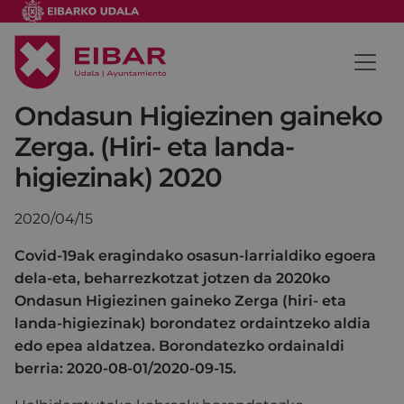
Ondasun Higiezinen gaineko
Zerga. (Hiri- eta landa-
higiezinak) 2020
2020/04/15
Covid-19ak eragindako osasun-larrialdiko egoera
dela-eta, beharrezkotzat jotzen da 2020ko
Ondasun Higiezinen gaineko Zerga (hiri- eta
landa-higiezinak) borondatez ordaintzeko aldia
edo epea aldatzea. Borondatezko ordainaldi
berria: 2020-08-01/2020-09-15.