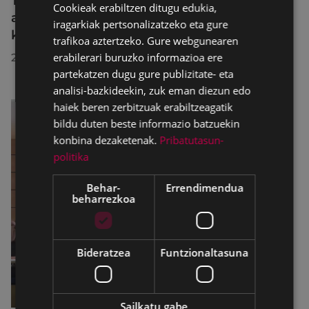
Trafiko-murrizketak Egogain kalean
Cookieak erabiltzen ditugu edukia,
SPANISH
abuztuaren 10etik abuztuaren 23ra,
iragarkiak pertsonalizatzeko eta gure
konponketa-lanak direla-eta
trafikoa aztertzeko. Gure webgunearen
erabilerari buruzko informazioa ere
2026/07/30
partekatzen dugu gure publizitate- eta
analisi-bazkideekin, zuk eman diezun edo
haiek beren zerbitzuak erabiltzeagatik
bildu duten beste informazio batzuekin
konbina dezaketenak.
Pribatutasun-
politika
Behar-
Errendimendua
beharrezkoa
Bideratzea
Funtzionaltasuna
Sailkatu gabe