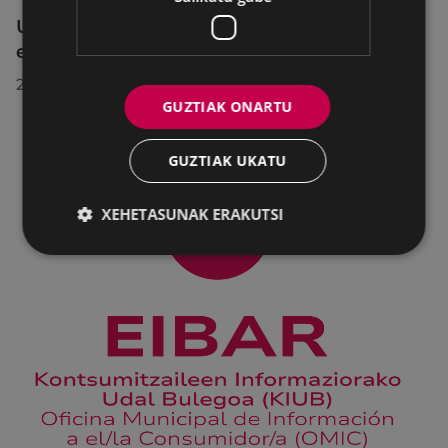
Udalbatzak 2026ko uztailaren 27an
egindako bilkuran hartutako erabakiak
2026/07/28
GUZTIAK ONARTU
GUZTIAK UKATU
XEHETASUNAK ERAKUTSI