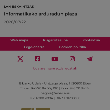
LAN ESKAINTZAK
Informatikako arduradun plaza
2026/07/22
Web mapa
Irisgarritasuna
Kontaktua
Lege-oharra
Cookien politika
Udalaren sare sozial guztiak
Eibarko Udala - Untzaga plaza, 1 | 20600 Eibar
Tfnoa.: 943 70 84 00 / 010 | Faxa: 943 70 84 16 |
pegora@eibar.eus
IFZ: P2003100A | DIR3 L01200300