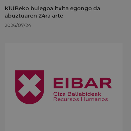
KIUBeko bulegoa itxita egongo da
abuztuaren 24ra arte
2026/07/24