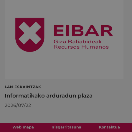
LAN ESKAINTZAK
Informatikako arduradun plaza
2026/07/22
Web mapa
Irisgarritasuna
Kontaktua