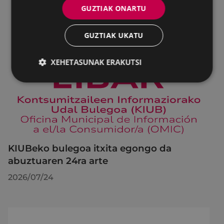
GUZTIAK ONARTU
GUZTIAK UKATU
XEHETASUNAK ERAKUTSI
KIUBeko bulegoa itxita egongo da
abuztuaren 24ra arte
2026/07/24