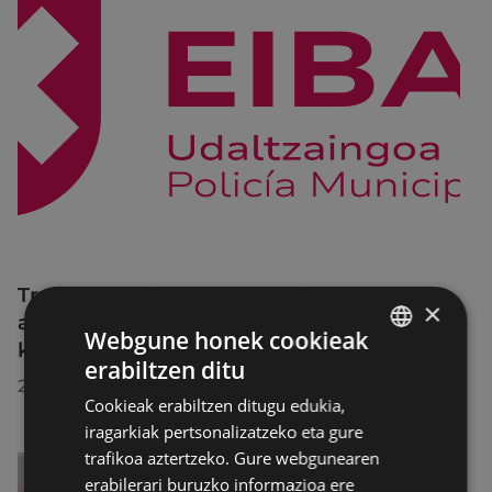
Trafiko-murrizketak Egogain kalean
×
abuztuaren 10etik abuztuaren 23ra,
Webgune honek cookieak
konponketa-lanak direla-eta
erabiltzen ditu
BASQUE
2026/07/30
Cookieak erabiltzen ditugu edukia,
SPANISH
iragarkiak pertsonalizatzeko eta gure
trafikoa aztertzeko. Gure webgunearen
erabilerari buruzko informazioa ere