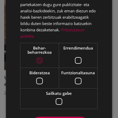
partekatzen dugu gure publizitate- eta
analisi-bazkideekin, zuk eman diezun edo
haiek beren zerbitzuak erabiltzeagatik
bildu duten beste informazio batzuekin
konbina dezaketenak.
Pribatutasun-
politika
Behar-
Errendimendua
beharrezkoa
Bideratzea
Funtzionaltasuna
Udalbatzak 2026ko uztailaren 27an
egindako bilkuran hartutako erabakiak
2026/07/28
Sailkatu gabe