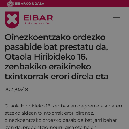
Oinezkoentzako ordezko
pasabide bat prestatu da,
Otaola Hiribideko 16.
zenbakiko eraikineko
txintxorrak erori direla eta
2021/03/18
Otaola Hiribideko 16. zenbakian dagoen eraikinaren
atzeko aldean txintxorrak erori direnez,
oinezkoentzako ordezko pasabide bat jarri behar
izan da, prebentzio-neurri gisa eta haien