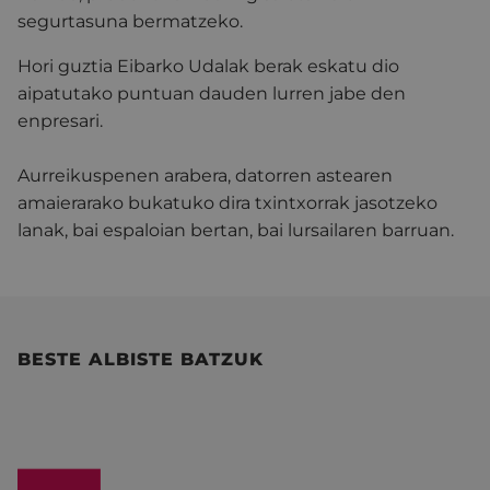
segurtasuna bermatzeko.
Hori guztia Eibarko Udalak berak eskatu dio
aipatutako puntuan dauden lurren jabe den
enpresari.
Aurreikuspenen arabera, datorren astearen
amaierarako bukatuko dira txintxorrak jasotzeko
lanak, bai espaloian bertan, bai lursailaren barruan.
BESTE ALBISTE BATZUK