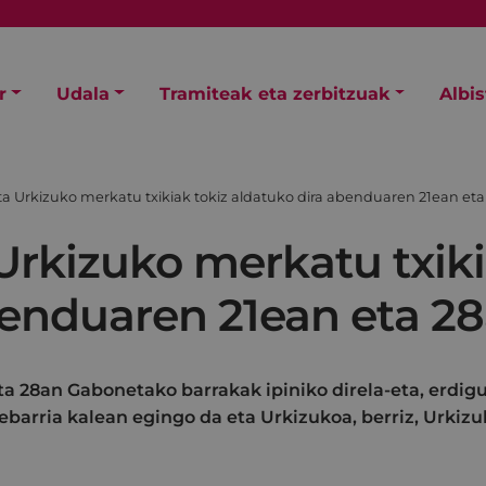
r
Udala
Tramiteak eta zerbitzuak
Albi
a Urkizuko merkatu txikiak tokiz aldatuko dira abenduaren 21ean et
Urkizuko merkatu txiki
benduaren 21ean eta 2
a 28an Gabonetako barrakak ipiniko direla-eta, erdi
xebarria kalean egingo da eta Urkizukoa, berriz, Urkiz