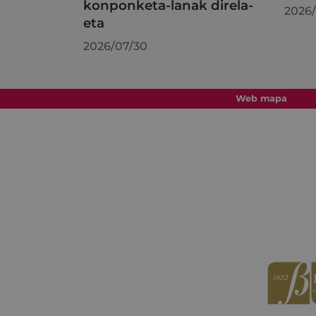
konponketa-lanak direla-
2026/
eta
2026/07/30
Web mapa