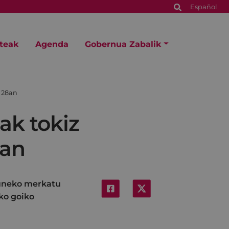
Español
steak
Agenda
Gobernua Zabalik
a 28an
ak tokiz
8an
guneko merkatu
uko goiko