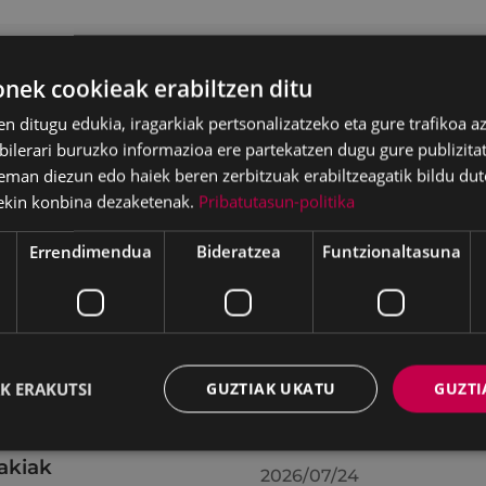
ek cookieak erabiltzen ditu
en ditugu edukia, iragarkiak pertsonalizatzeko eta gure trafikoa a
lerari buruzko informazioa ere partekatzen dugu gure publizitate
eman diezun edo haiek beren zerbitzuak erabiltzeagatik bildu dut
ekin konbina dezaketenak.
Pribatutasun-politika
Errendimendua
Bideratzea
Funtzionaltasuna
batzak 2026ko
KIUBeko bulegoa itxi
K ERAKUTSI
GUZTIAK UKATU
GUZTI
ilaren 27an egindako
egongo da abuztuar
uran hartutako
24ra arte
akiak
2026/07/24