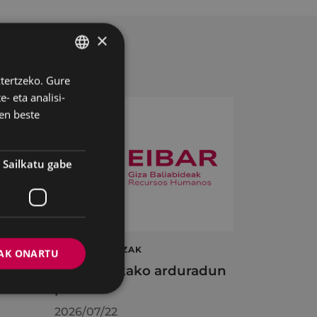
×
ztertzeko. Gure
BASQUE
- eta analisi-
SPANISH
en beste
Sailkatu gabe
ta
LAN ESKAINTZAK
AK ONARTU
en
Informatikako arduradun
plaza
2026/07/22