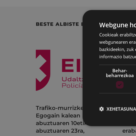
Webgune hon
BESTE ALBISTE BATZUK
Cookieak erabiltz
webgunearen erabi
bazkideekin, zuk 
informazio batzu
Behar-
beharrezkoa
Trafiko-murrizketak
Udal
XEHETASUNA
Egogain kalean
uzta
abuztuaren 10etik
bilk
abuztuaren 23ra,
erab