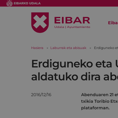
Eiba
Hasiera
Laburrak eta abisuak
Erdiguneko et
Erdiguneko eta 
aldatuko dira a
2016/12/16
Abenduaren 21 et
txikia Toribio Et
plataforman.