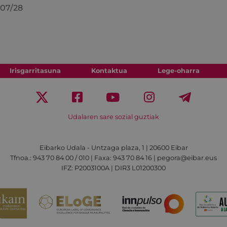
07/28
Irisgarritasuna
Kontaktua
Lege-oharra
Udalaren sare sozial guztiak
Eibarko Udala - Untzaga plaza, 1 | 20600 Eibar
Tfnoa.: 943 70 84 00 / 010 | Faxa: 943 70 84 16 | pegora@eibar.eus
IFZ: P2003100A | DIR3 L01200300