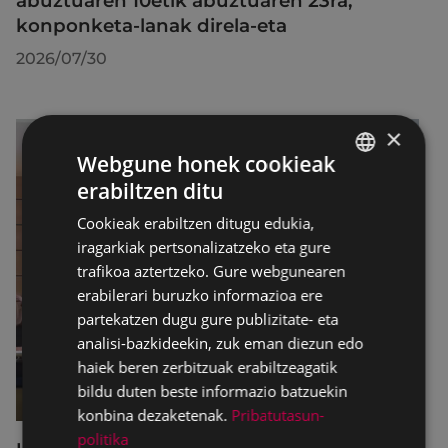
abuztuaren 10etik abuztuaren 23ra,
konponketa-lanak direla-eta
2026/07/30
×
Webgune honek cookieak
erabiltzen ditu
BASQUE
Cookieak erabiltzen ditugu edukia,
SPANISH
iragarkiak pertsonalizatzeko eta gure
trafikoa aztertzeko. Gure webgunearen
erabilerari buruzko informazioa ere
partekatzen dugu gure publizitate- eta
analisi-bazkideekin, zuk eman diezun edo
haiek beren zerbitzuak erabiltzeagatik
bildu duten beste informazio batzuekin
konbina dezaketenak.
Pribatutasun-
politika