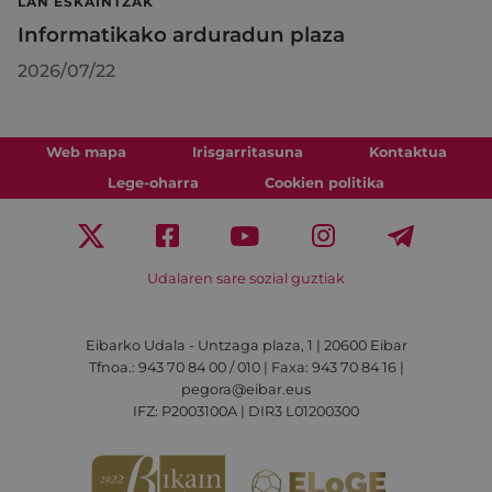
LAN ESKAINTZAK
Informatikako arduradun plaza
2026/07/22
Web mapa
Irisgarritasuna
Kontaktua
Lege-oharra
Cookien politika
Udalaren sare sozial guztiak
Eibarko Udala - Untzaga plaza, 1 | 20600 Eibar
Tfnoa.: 943 70 84 00 / 010 | Faxa: 943 70 84 16 |
pegora@eibar.eus
IFZ: P2003100A | DIR3 L01200300