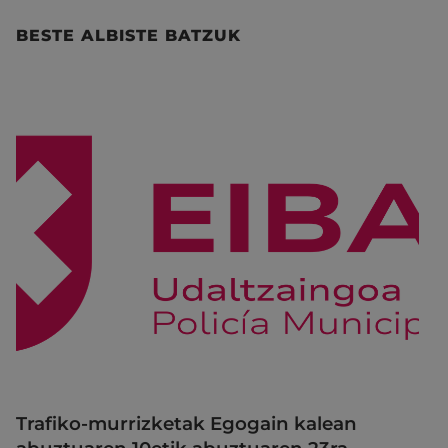
BESTE ALBISTE BATZUK
Trafiko-murrizketak Egogain kalean