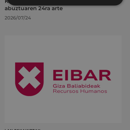
KIUBeko bulegoa itxita egongo da
abuztuaren 24ra arte
2026/07/24