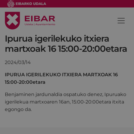
Ipurua igerilekuko itxiera
martxoak 16 15:00-20:00etara
2024/03/14
IPURUA IGERILEKUKO ITXIERA MARTXOAK 16
15:00-20:00etara
Benjaminen jardunaldia ospatuko denez, Ipuruako
igerilekua martxoaren 16an, 15:00-20:00etara itxita
egongo da.