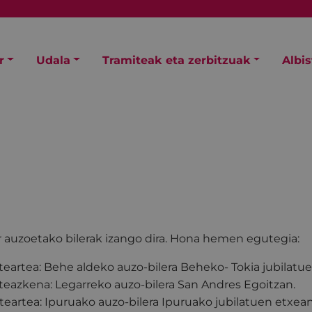
r
Udala
Tramiteak eta zerbitzuak
Albi
r auzoetako bilerak izango dira. Hona hemen egutegia:
steartea: Behe aldeko auzo-bilera Beheko- Tokia jubilatu
steazkena: Legarreko auzo-bilera San Andres Egoitzan.
steartea: Ipuruako auzo-bilera Ipuruako jubilatuen etxean