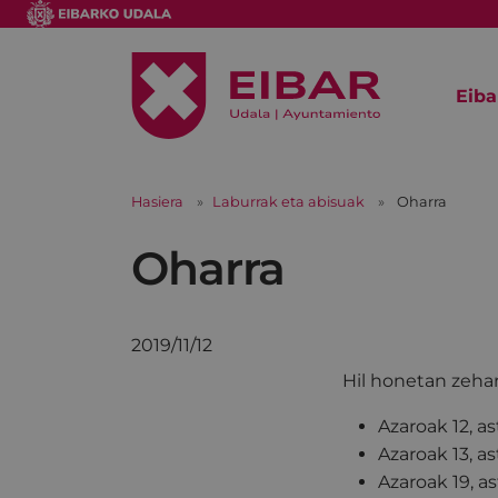
Eiba
Hasiera
Laburrak eta abisuak
Oharra
Oharra
2019/11/12
Hil honetan zeha
Azaroak 12, a
Azaroak 13, a
Azaroak 19, a