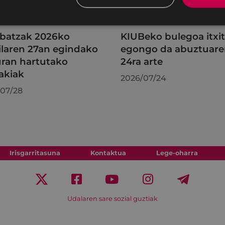
batzak 2026ko
KIUBeko bulegoa itxi
ilaren 27an egindako
egongo da abuztuar
uran hartutako
24ra arte
akiak
2026/07/24
07/28
Irisgarritasuna
Kontaktua
Lege-oharra
Udalaren sare sozial guztiak