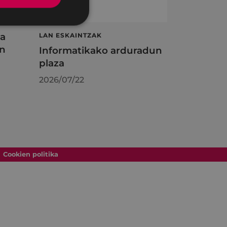
ta
LAN ESKAINTZAK
en
Informatikako arduradun
plaza
2026/07/22
Cookien politika