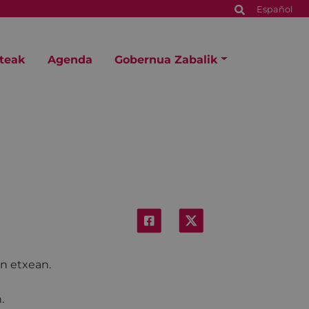
Español
steak
Agenda
Gobernua Zabalik
en etxean.
.