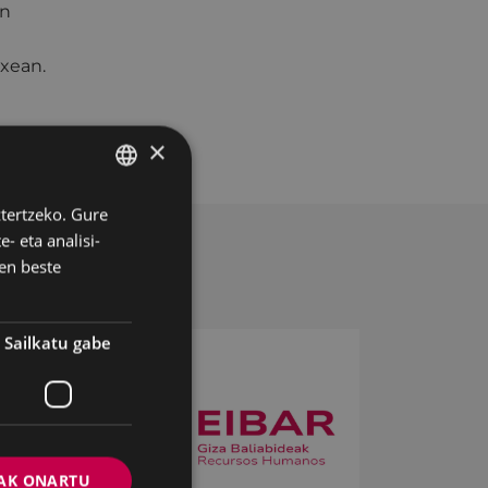
an
txean.
×
ztertzeko. Gure
BASQUE
- eta analisi-
SPANISH
en beste
Sailkatu gabe
AK ONARTU