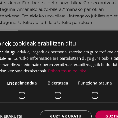
steazkena: Erdi-behe aldeko auzo-bilera Coliseo antzoki
osteguna: Amañako auzo-bilera Amañako parrokian
steazkena: Erdialdeko uzo-bilera Untzagako jubilatuen e
steguna: Urkiko auzo-bilera Urkiko parrokian
izango dira; Untzagakoa, aldiz, 19:30ean.
ek cookieak erabiltzen ditu
en ditugu edukia, iragarkiak pertsonalizatzeko eta gure trafikoa a
lerari buruzko informazioa ere partekatzen dugu gure publizitate
eman diezun edo haiek beren zerbitzuak erabiltzeagatik bildu dut
ekin konbina dezaketenak.
Pribatutasun-politika
Errendimendua
Bideratzea
Funtzionaltasuna
K ERAKUTSI
GUZTIAK UKATU
GUZTI