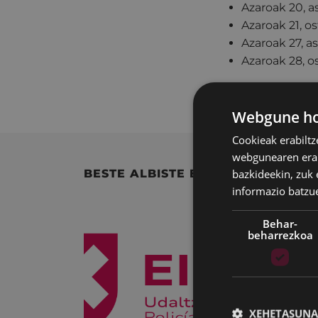
Azaroak 20, a
Azaroak 21, 
Azaroak 27, a
Azaroak 28, o
Bilerak 19:00etan 
Webgune hon
Cookieak erabiltz
webgunearen erabi
bazkideekin, zuk 
BESTE ALBISTE BATZUK
informazio batzu
Behar-
beharrezkoa
XEHETASUNA