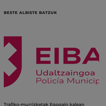
BESTE ALBISTE BATZUK
Trafiko-murrizketak Egogain kalean