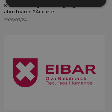
KIUBeko bulegoa itxita egongo da
abuztuaren 24ra arte
2026/07/24