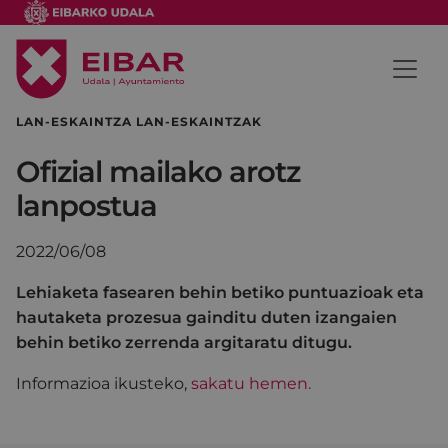
LAN-ESKAINTZA LAN-ESKAINTZAK
Ofizial mailako arotz
lanpostua
2022/06/08
Lehiaketa fasearen behin betiko puntuazioak eta
hautaketa prozesua gainditu duten izangaien
behin betiko zerrenda argitaratu ditugu.
Informazioa ikusteko,
sakatu hemen.