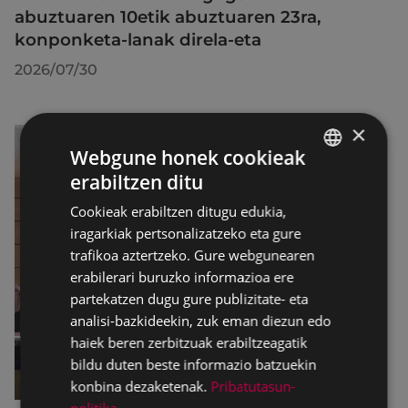
abuztuaren 10etik abuztuaren 23ra,
konponketa-lanak direla-eta
2026/07/30
×
Webgune honek cookieak
erabiltzen ditu
BASQUE
Cookieak erabiltzen ditugu edukia,
SPANISH
iragarkiak pertsonalizatzeko eta gure
trafikoa aztertzeko. Gure webgunearen
erabilerari buruzko informazioa ere
partekatzen dugu gure publizitate- eta
analisi-bazkideekin, zuk eman diezun edo
haiek beren zerbitzuak erabiltzeagatik
bildu duten beste informazio batzuekin
konbina dezaketenak.
Pribatutasun-
politika