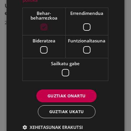
Udalbatzak 2026ko uztailaren 27an
egindako bilkuran hartutako erabakiak
Behar-
Errendimendua
beharrezkoa
2026/07/28
Bideratzea
Funtzionaltasuna
Sailkatu gabe
GUZTIAK ONARTU
GUZTIAK UKATU
XEHETASUNAK ERAKUTSI