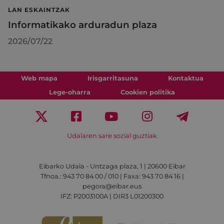
LAN ESKAINTZAK
Informatikako arduradun plaza
2026/07/22
Web mapa
Irisgarritasuna
Kontaktua
Lege-oharra
Cookien politika
Udalaren sare sozial guztiak
Eibarko Udala - Untzaga plaza, 1 | 20600 Eibar
Tfnoa.: 943 70 84 00 / 010 | Faxa: 943 70 84 16 |
pegora@eibar.eus
IFZ: P2003100A | DIR3 L01200300