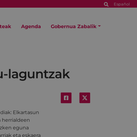
Español
steak
Agenda
Gobernua Zabalik
u-laguntzak
ldiak: Elkartasun
a herrialdeen
 azken eguna
rriak eta eskaera