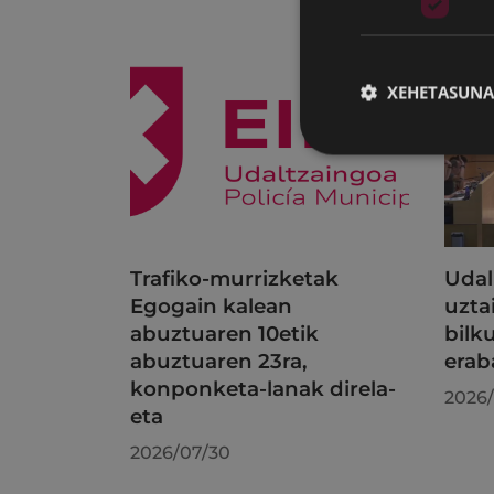
XEHETASUNA
Trafiko-murrizketak
Udal
Egogain kalean
uzta
abuztuaren 10etik
bilk
abuztuaren 23ra,
erab
konponketa-lanak direla-
2026/
eta
2026/07/30