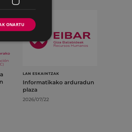
AK ONARTU
ta
LAN ESKAINTZAK
en
Informatikako arduradun
plaza
2026/07/22