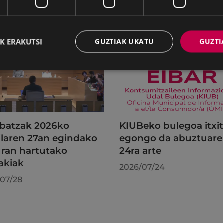
K ERAKUTSI
GUZTIAK UKATU
GUZTI
batzak 2026ko
KIUBeko bulegoa itxi
ilaren 27an egindako
egongo da abuztuar
uran hartutako
24ra arte
akiak
2026/07/24
07/28