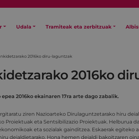
r
Udala
Tramiteak eta zerbitzuak
Albi
ankidetzarako 2016ko diru-laguntzak
kidetzarako 2016ko dir
 epea 2016ko ekainaren 17ra arte dago zabalik.
rgitaratu ziren Nazioarteko Dirulaguntzetarako hiru deia
o Proiektuak eta Sentsibilizazio Proiektuak. Helburua d
ekonomikoak eta sozialak gainditzea. Eskaerak egiteko
hiru deialdietarako. Hona hemen deialdi bakoitzaren oina