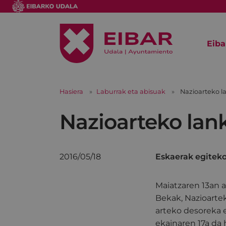
Eiba
Hasiera
Laburrak eta abisuak
Nazioarteko l
Nazioarteko lan
2016/05/18
Eskaerak egiteko
Maiatzaren 13an a
Bekak, Nazioartek
arteko desoreka 
ekainaren 17a da 