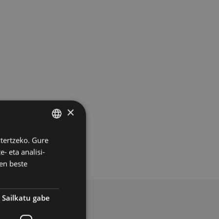
×
ztertzeko. Gure
BASQUE
- eta analisi-
SPANISH
en beste
Sailkatu gabe