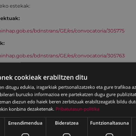
zeko estekak:
iektuak:
inhap.gob.es/bdnstrans/GE/es/convocatoria/305775
k:
inhap.gob.es/bdnstrans/GE/es/convocatoria/305763
Proiektuak:
ek cookieak erabiltzen ditu
inhap.gob.es/bdnstrans/GE/es/convocatoria/305751
en ditugu edukia, iragarkiak pertsonalizatzeko eta gure trafikoa a
go: 943-70-84-40 (4411) Jone Morrás Azpiazu
lerari buruzko informazioa ere partekatzen dugu gure publizitate
eman diezun edo haiek beren zerbitzuak erabiltzeagatik bildu dut
ekin konbina dezaketenak.
Pribatutasun-politika
Errendimendua
Bideratzea
Funtzionaltasuna