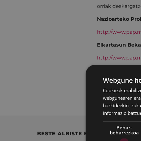
orriak deskargat
Nazioarteko Pro
http://www.pap.m
Elkartasun Beka
http://www.pap.m
Sentsibilizazio 
Webgune hon
http://www.pap.m
Cookieak erabiltz
Informazio gehia
webgunearen erabi
bazkideekin, zuk 
informazio batzu
Behar-
beharrezkoa
BESTE ALBISTE BATZUK