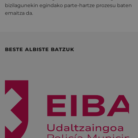
bizilagunekin egindako parte-hartze prozesu baten
emaitza da.
BESTE ALBISTE BATZUK