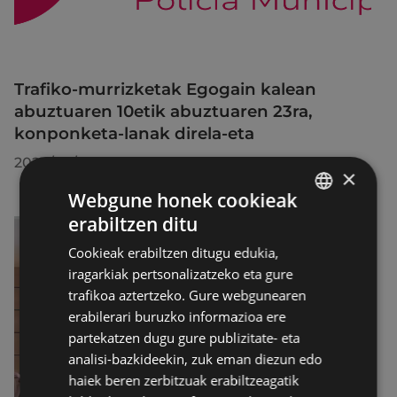
Trafiko-murrizketak Egogain kalean
abuztuaren 10etik abuztuaren 23ra,
konponketa-lanak direla-eta
2026/07/30
×
Webgune honek cookieak
erabiltzen ditu
BASQUE
Cookieak erabiltzen ditugu edukia,
SPANISH
iragarkiak pertsonalizatzeko eta gure
trafikoa aztertzeko. Gure webgunearen
erabilerari buruzko informazioa ere
partekatzen dugu gure publizitate- eta
analisi-bazkideekin, zuk eman diezun edo
haiek beren zerbitzuak erabiltzeagatik