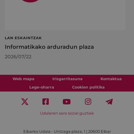
LAN ESKAINTZAK
Informatikako arduradun plaza
2026/07/22
Web mapa
Irisgarritasuna
Kontaktua
Lege-oharra
Cookien politika
Udalaren sare sozial guztiak
Eibarko Udala - Untzaga plaza, 1 | 20600 Eibar