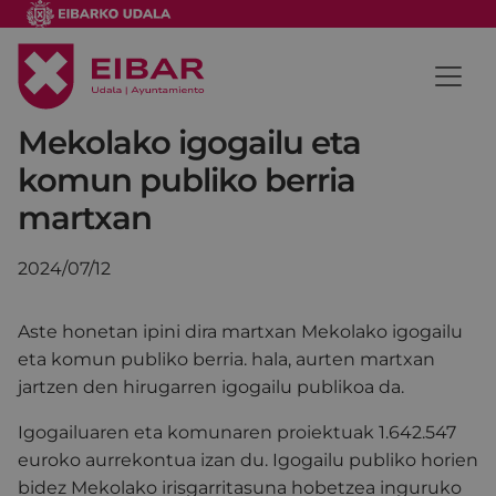
Mekolako igogailu eta
komun publiko berria
martxan
2024/07/12
Aste honetan ipini dira martxan Mekolako igogailu
eta komun publiko berria. hala, aurten martxan
jartzen den hirugarren igogailu publikoa da.
Igogailuaren eta komunaren proiektuak 1.642.547
euroko aurrekontua izan du. Igogailu publiko horien
bidez Mekolako irisgarritasuna hobetzea inguruko