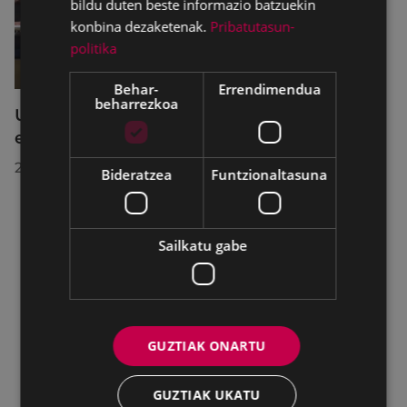
bildu duten beste informazio batzuekin
konbina dezaketenak.
Pribatutasun-
politika
Behar-
Errendimendua
beharrezkoa
Udalbatzak 2026ko uztailaren 27an
egindako bilkuran hartutako erabakiak
2026/07/28
Bideratzea
Funtzionaltasuna
Sailkatu gabe
GUZTIAK ONARTU
GUZTIAK UKATU