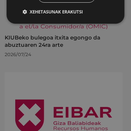
XEHETASUNAK ERAKUTSI
KIUBeko bulegoa itxita egongo da
abuztuaren 24ra arte
2026/07/24