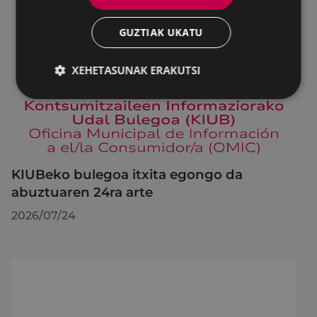
GUZTIAK UKATU
XEHETASUNAK ERAKUTSI
KIUBeko bulegoa itxita egongo da
abuztuaren 24ra arte
2026/07/24