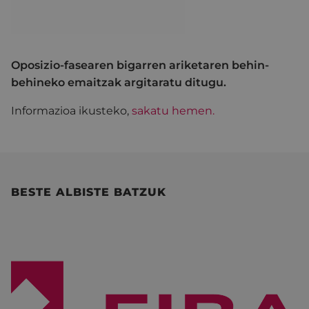
Oposizio-fasearen bigarren ariketaren behin-
behineko emaitzak argitaratu ditugu.
Informazioa ikusteko,
sakatu hemen.
BESTE ALBISTE BATZUK