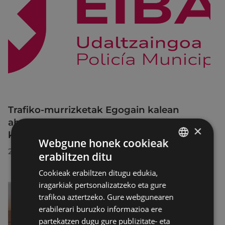
Trafiko-murrizketak Egogain kalean
abuztuaren 10etik abuztuaren 23ra,
×
konponketa-lanak direla-eta
Webgune honek cookieak
2026/07/30
erabiltzen ditu
BASQUE
Cookieak erabiltzen ditugu edukia,
SPANISH
iragarkiak pertsonalizatzeko eta gure
trafikoa aztertzeko. Gure webgunearen
erabilerari buruzko informazioa ere
partekatzen dugu gure publizitate- eta