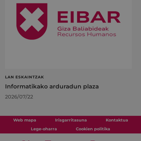
LAN ESKAINTZAK
Informatikako arduradun plaza
2026/07/22
Web mapa
Irisgarritasuna
Kontaktua
Lege-oharra
Cookien politika