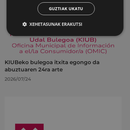
GUZTIAK UKATU
XEHETASUNAK ERAKUTSI
KIUBeko bulegoa itxita egongo da
abuztuaren 24ra arte
2026/07/24