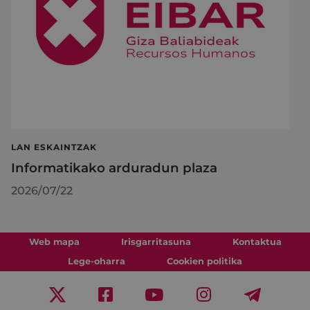
LAN ESKAINTZAK
Informatikako arduradun plaza
2026/07/22
Web mapa
Irisgarritasuna
Kontaktua
Lege-oharra
Cookien politika