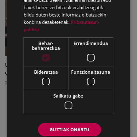
analisi-bazkideekin, zuk eman diezun edo
haiek beren zerbitzuak erabiltzeagatik
bildu duten beste informazio batzuekin
konbina dezaketenak.
Pribatutasun-
politika
Behar-
Errendimendua
beharrezkoa
Udalbatzak 2026ko uztailaren 27an
Bideratzea
Funtzionaltasuna
egindako bilkuran hartutako erabakiak
2026/07/28
Sailkatu gabe
GUZTIAK ONARTU