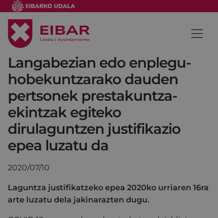
Langabezian edo enplegu-
hobekuntzarako dauden
pertsonek prestakuntza-
ekintzak egiteko
dirulaguntzen justifikazio
epea luzatu da
2020/07/10
Laguntza justifikatzeko epea 2020ko urriaren 16ra
arte luzatu dela jakinarazten dugu.