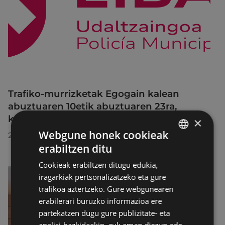
Trafiko-murrizketak Egogain kalean
abuztuaren 10etik abuztuaren 23ra,
konponketa-lanak direla-eta
×
Webgune honek cookieak
2026/07/30
erabiltzen ditu
BASQUE
Cookieak erabiltzen ditugu edukia,
SPANISH
iragarkiak pertsonalizatzeko eta gure
trafikoa aztertzeko. Gure webgunearen
erabilerari buruzko informazioa ere
partekatzen dugu gure publizitate- eta