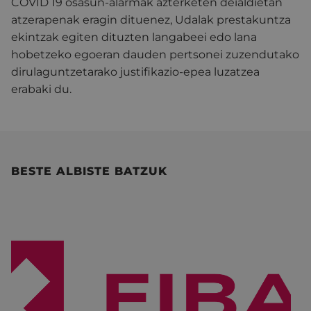
COVID 19 osasun-alarmak azterketen deialdietan
atzerapenak eragin dituenez, Udalak prestakuntza
ekintzak egiten dituzten langabeei edo lana
hobetzeko egoeran dauden pertsonei zuzendutako
dirulaguntzetarako justifikazio-epea luzatzea
erabaki du.
BESTE ALBISTE BATZUK