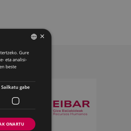
×
ztertzeko. Gure
BASQUE
- eta analisi-
SPANISH
en beste
Sailkatu gabe
AK ONARTU