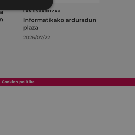
ta
LAN ESKAINTZAK
en
Informatikako arduradun
plaza
2026/07/22
Cookien politika