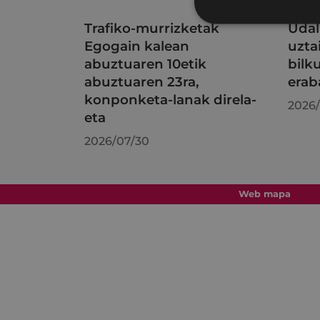
Trafiko-murrizketak
Udal
Egogain kalean
uzta
abuztuaren 10etik
bilk
abuztuaren 23ra,
erab
konponketa-lanak direla-
2026/
eta
2026/07/30
Web mapa