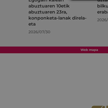
abuztuaren 10etik
bilk
abuztuaren 23ra,
erab
konponketa-lanak direla-
2026/
eta
2026/07/30
Web mapa