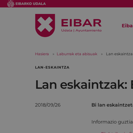
Eiba
Hasiera
Laburrak eta abisuak
Lan eskaintzak
LAN-ESKAINTZA
Lan eskaintzak: E
2018/09/26
Bi lan eskaintze
Informazio guzti