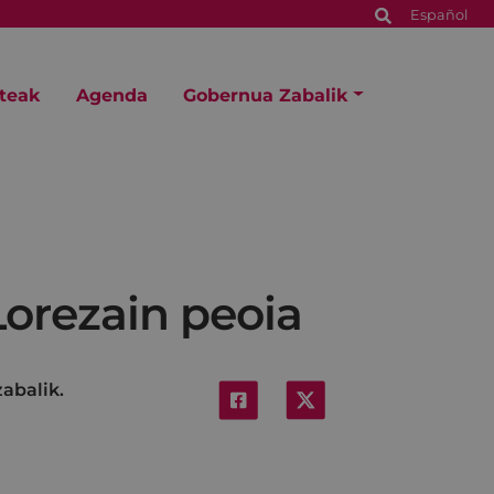
Español
steak
Agenda
Gobernua Zabalik
 Lorezain peoia
abalik.