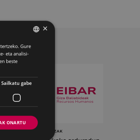
×
ztertzeko. Gure
BASQUE
- eta analisi-
SPANISH
en beste
Sailkatu gabe
AK ONARTU
ta
LAN ESKAINTZAK
en