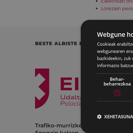
Elektrikari ofi
Lorezain peoi
Webgune hon
BESTE ALBISTE BATZUK
Cookieak erabiltz
webgunearen erabi
bazkideekin, zuk 
informazio batzu
Behar-
beharrezkoa
XEHETASUNA
Trafiko-murrizketak
Udal
Egogain kalean
uzta