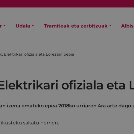
r
Udala
Tramiteak eta zerbitzuak
Albi
: Elektrikari ofiziala eta Lorezain peoia
lektrikari ofiziala eta
tan izena emateko epea 2018ko urriaren 4ra arte dago z
a ikusteko sakatu hemen: