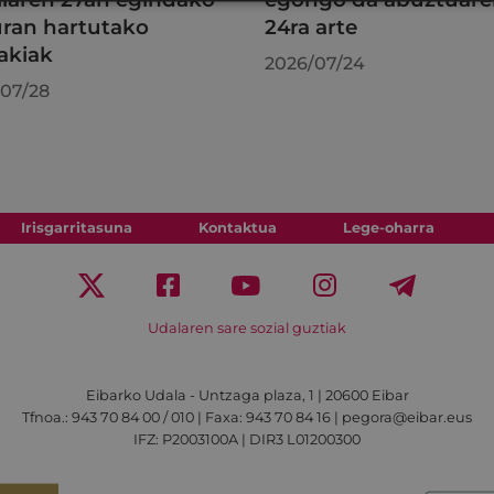
uran hartutako
24ra arte
akiak
2026/07/24
07/28
Irisgarritasuna
Kontaktua
Lege-oharra
Udalaren sare sozial guztiak
Eibarko Udala - Untzaga plaza, 1 | 20600 Eibar
Tfnoa.: 943 70 84 00 / 010 | Faxa: 943 70 84 16 | pegora@eibar.eus
IFZ: P2003100A | DIR3 L01200300