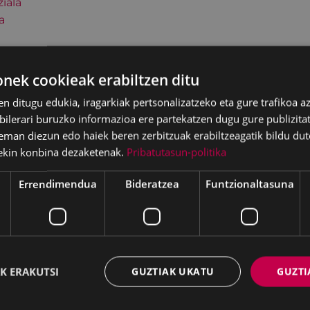
ziala
a
ek cookieak erabiltzen ditu
en ditugu edukia, iragarkiak pertsonalizatzeko eta gure trafikoa a
lerari buruzko informazioa ere partekatzen dugu gure publizitate
eman diezun edo haiek beren zerbitzuak erabiltzeagatik bildu dut
ekin konbina dezaketenak.
Pribatutasun-politika
Errendimendua
Bideratzea
Funtzionaltasuna
K ERAKUTSI
GUZTIAK UKATU
GUZTI
batzak 2026ko
KIUBeko bulegoa itxi
ilaren 27an egindako
egongo da abuztuar