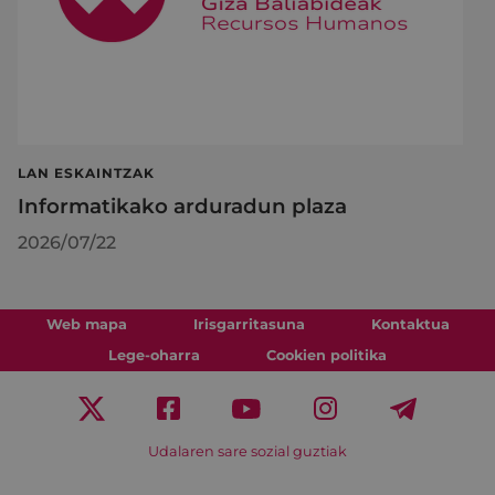
LAN ESKAINTZAK
Informatikako arduradun plaza
2026/07/22
Web mapa
Irisgarritasuna
Kontaktua
Lege-oharra
Cookien politika
Udalaren sare sozial guztiak