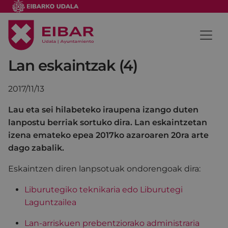
Lan eskaintzak (4)
2017/11/13
Lau eta sei hilabeteko iraupena izango duten
lanpostu berriak sortuko dira. Lan eskaintzetan
izena emateko epea 2017ko azaroaren 20ra arte
dago zabalik.
Eskaintzen diren lanpsotuak ondorengoak dira:
Liburutegiko teknikaria edo Liburutegi
Laguntzailea
Lan-arriskuen prebentziorako administraria