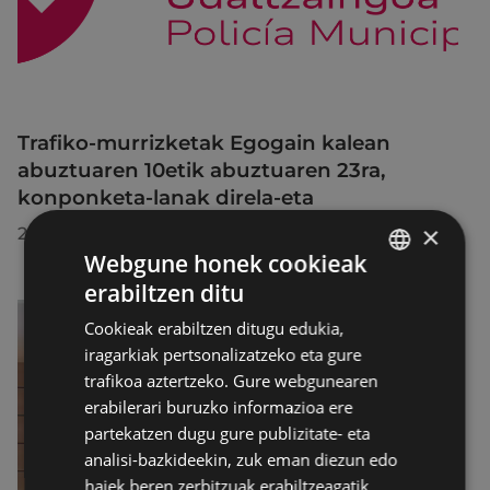
Trafiko-murrizketak Egogain kalean
abuztuaren 10etik abuztuaren 23ra,
konponketa-lanak direla-eta
×
2026/07/30
Webgune honek cookieak
erabiltzen ditu
BASQUE
Cookieak erabiltzen ditugu edukia,
SPANISH
iragarkiak pertsonalizatzeko eta gure
trafikoa aztertzeko. Gure webgunearen
erabilerari buruzko informazioa ere
partekatzen dugu gure publizitate- eta
analisi-bazkideekin, zuk eman diezun edo
haiek beren zerbitzuak erabiltzeagatik