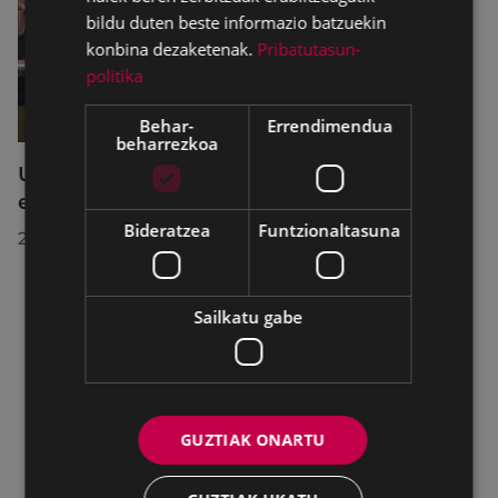
bildu duten beste informazio batzuekin
konbina dezaketenak.
Pribatutasun-
politika
Behar-
Errendimendua
beharrezkoa
Udalbatzak 2026ko uztailaren 27an
egindako bilkuran hartutako erabakiak
Bideratzea
Funtzionaltasuna
2026/07/28
Sailkatu gabe
GUZTIAK ONARTU