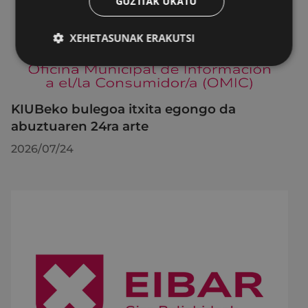
GUZTIAK UKATU
XEHETASUNAK ERAKUTSI
KIUBeko bulegoa itxita egongo da
abuztuaren 24ra arte
2026/07/24