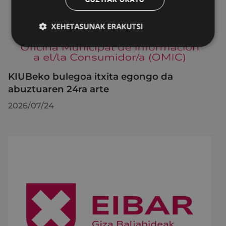
XEHETASUNAK ERAKUTSI
KIUBeko bulegoa itxita egongo da
abuztuaren 24ra arte
2026/07/24