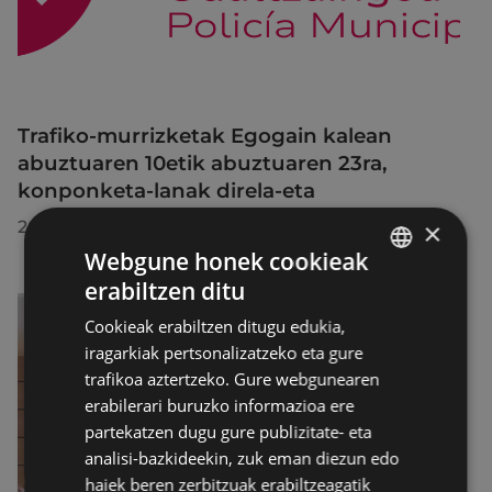
Trafiko-murrizketak Egogain kalean
abuztuaren 10etik abuztuaren 23ra,
konponketa-lanak direla-eta
2026/07/30
×
Webgune honek cookieak
erabiltzen ditu
BASQUE
Cookieak erabiltzen ditugu edukia,
SPANISH
iragarkiak pertsonalizatzeko eta gure
trafikoa aztertzeko. Gure webgunearen
erabilerari buruzko informazioa ere
partekatzen dugu gure publizitate- eta
analisi-bazkideekin, zuk eman diezun edo
haiek beren zerbitzuak erabiltzeagatik