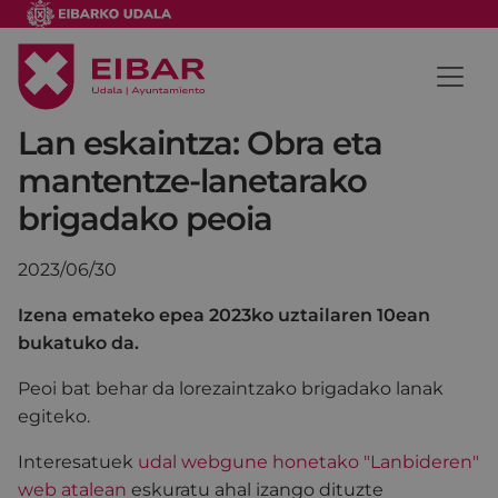
Lan eskaintza: Obra eta
mantentze-lanetarako
brigadako peoia
2023/06/30
Izena emateko epea 2023ko uztailaren 10ean
bukatuko da.
Peoi bat behar da lorezaintzako brigadako lanak
egiteko.
Interesatuek
udal webgune honetako "Lanbideren"
web atalean
eskuratu ahal izango dituzte