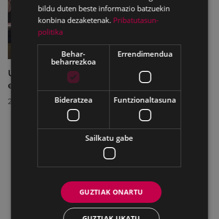
bildu duten beste informazio batzuekin
konbina dezaketenak.
Pribatutasun-
politika
Behar-
Errendimendua
beharrezkoa
Udalbatzak 2026ko uztailaren 27an
egindako bilkuran hartutako erabakiak
Bideratzea
Funtzionaltasuna
2026/07/28
Sailkatu gabe
GUZTIAK ONARTU
GUZTIAK UKATU