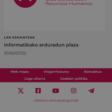
LAN ESKAINTZAK
Informatikako arduradun plaza
2026/07/22
Web mapa
Irisgarritasuna
Kontaktua
Lege-oharra
Cookien politika
Udalaren sare sozial guztiak