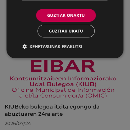
GUZTIAK ONARTU
GUZTIAK UKATU
XEHETASUNAK ERAKUTSI
KIUBeko bulegoa itxita egongo da
abuztuaren 24ra arte
2026/07/24