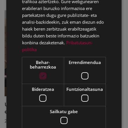
trafikoa aztertzeko. Gure webgunearen
erabilerari buruzko informazioa ere
partekatzen dugu gure publizitate- eta
analisi-bazkideekin, zuk eman diezun edo
haiek beren zerbitzuak erabiltzeagatik
bildu duten beste informazio batzuekin
konbina dezaketenak.
Pribatutasun-
politika
Behar-
Errendimendua
beharrezkoa
Bideratzea
Funtzionaltasuna
Udalbatzak 2026ko uztailaren 27an
egindako bilkuran hartutako erabakiak
Sailkatu gabe
2026/07/28