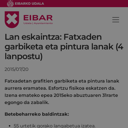
Lan eskaintza: Fatxaden
garbiketa eta pintura lanak (4
lanpostu)
2015/07/20
Fatxadetan grafitien garbiketa eta pintura lanak
aurrera eramatea. Esfortzu fisikoa eskatzen da.
Izena emateko epea 2015eko abuztuaren 31rarte
egongo da zabalik.
Betebeharreko baldintzak:
55 urtetik gorako langabetua izatea.