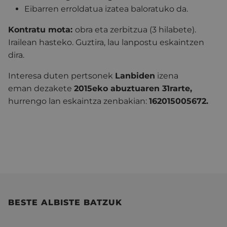
Eibarren erroldatua izatea baloratuko da.
Kontratu mota:
obra eta zerbitzua (3 hilabete).
Irailean hasteko. Guztira, lau lanpostu eskaintzen
dira.
Interesa duten pertsonek
Lanbiden
izena
eman dezakete
2015eko abuztuaren 31rarte,
hurrengo lan eskaintza zenbakian:
162015005672.
BESTE ALBISTE BATZUK