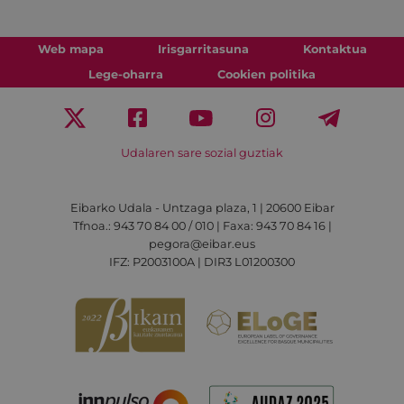
Web mapa
Irisgarritasuna
Kontaktua
Lege-oharra
Cookien politika
Udalaren sare sozial guztiak
Eibarko Udala - Untzaga plaza, 1 | 20600 Eibar
Tfnoa.: 943 70 84 00 / 010 | Faxa: 943 70 84 16 |
pegora@eibar.eus
IFZ: P2003100A | DIR3 L01200300