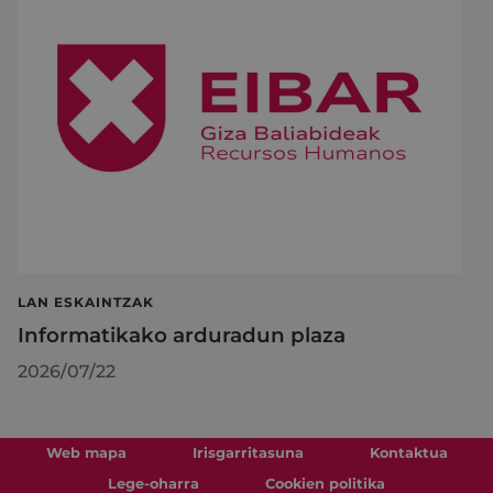
LAN ESKAINTZAK
Informatikako arduradun plaza
2026/07/22
Web mapa
Irisgarritasuna
Kontaktua
Lege-oharra
Cookien politika