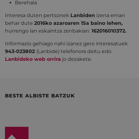
Berehala
Interesa duten pertsonek
Lanbiden
izena eman
behar dute
2016ko azaroaren 15a baino lehen,
hurrengo lan eskaintza zenbakian:
162016010372.
Informazio gehiago nahi izanez gero interesatuek
943-023802
(Lanbide) telefonora deitu edo
Lanbideko web orrira
jo dezakete.
BESTE ALBISTE BATZUK