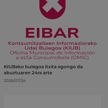
KIUBeko bulegoa itxita egongo da
abuztuaren 24ra arte
2026/07/24