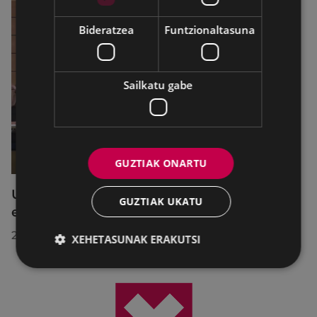
Bideratzea
Funtzionaltasuna
Sailkatu gabe
GUZTIAK ONARTU
Udalbatzak 2026ko uztailaren 27an
GUZTIAK UKATU
egindako bilkuran hartutako erabakiak
2026/07/28
XEHETASUNAK ERAKUTSI