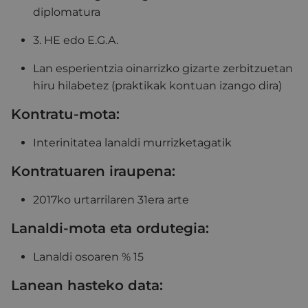
diplomatura
3. HE edo E.G.A.
Lan esperientzia oinarrizko gizarte zerbitzuetan
hiru hilabetez (praktikak kontuan izango dira)
Kontratu-mota:
Interinitatea lanaldi murrizketagatik
Kontratuaren iraupena:
2017ko urtarrilaren 31era arte
Lanaldi-mota eta ordutegia:
Lanaldi osoaren % 15
Lanean hasteko data: