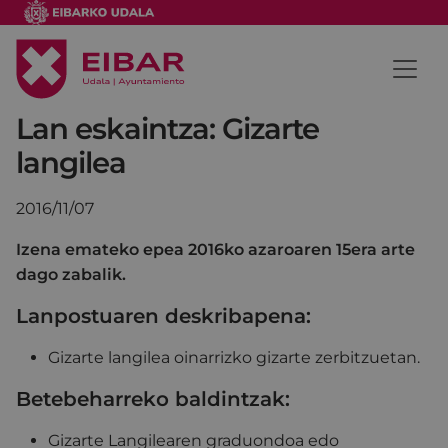
Lan eskaintza: Gizarte
langilea
2016/11/07
Izena emateko epea 2016ko azaroaren 15era arte
dago zabalik.
Lanpostuaren deskribapena:
Gizarte langilea oinarrizko gizarte zerbitzuetan.
Betebeharreko baldintzak:
Gizarte Langilearen graduondoa edo