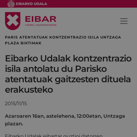
PARIS ATENTATUAK KONTZENTRAZIO ISILA UNTZAGA
PLAZA BIKTIMAK
Eibarko Udalak kontzentrazio
isila antolatu du Parisko
atentatuak gaitzesten dituela
erakusteko
2015/11/15
Azaroaren 16an, astelehena, 12:00etan, Untzaga
plazan.
Eibarko Udalak eibartar guztioi datorren