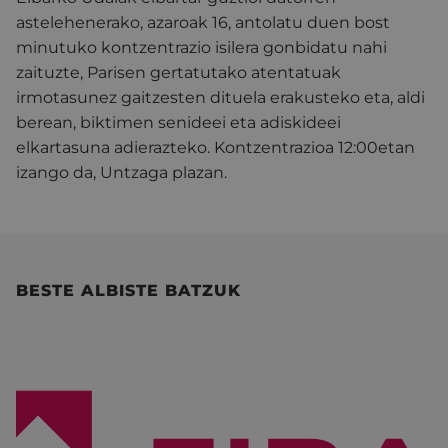
astelehenerako, azaroak 16, antolatu duen bost
minutuko kontzentrazio isilera gonbidatu nahi
zaituzte, Parisen gertatutako atentatuak
irmotasunez gaitzesten dituela erakusteko eta, aldi
berean, biktimen senideei eta adiskideei
elkartasuna adierazteko. Kontzentrazioa 12:00etan
izango da, Untzaga plazan.
BESTE ALBISTE BATZUK