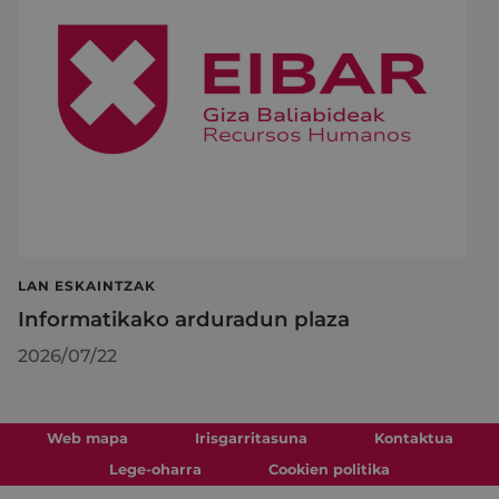
LAN ESKAINTZAK
Informatikako arduradun plaza
2026/07/22
Web mapa
Irisgarritasuna
Kontaktua
Lege-oharra
Cookien politika