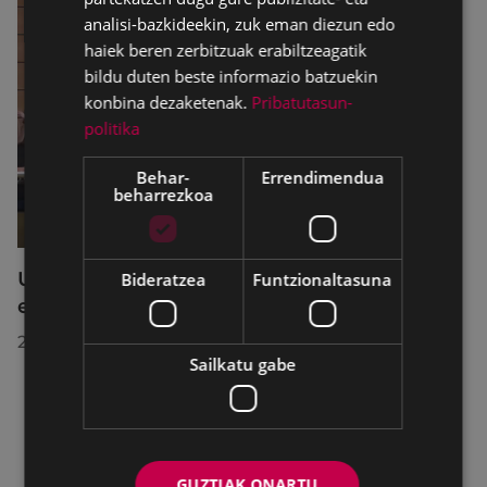
analisi-bazkideekin, zuk eman diezun edo
haiek beren zerbitzuak erabiltzeagatik
bildu duten beste informazio batzuekin
konbina dezaketenak.
Pribatutasun-
politika
Behar-
Errendimendua
beharrezkoa
Udalbatzak 2026ko uztailaren 27an
Bideratzea
Funtzionaltasuna
egindako bilkuran hartutako erabakiak
2026/07/28
Sailkatu gabe
GUZTIAK ONARTU