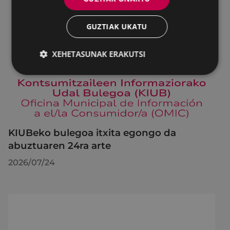
GUZTIAK UKATU
XEHETASUNAK ERAKUTSI
KIUBeko bulegoa itxita egongo da
abuztuaren 24ra arte
2026/07/24