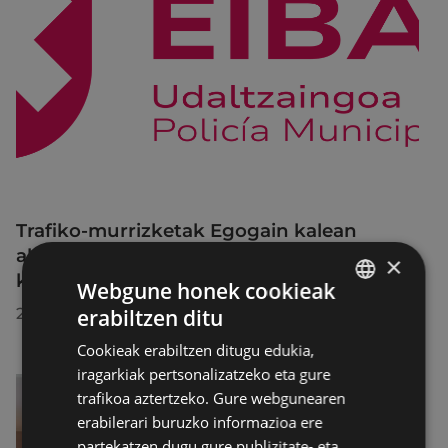
Trafiko-murrizketak Egogain kalean
abuztuaren 10etik abuztuaren 23ra,
×
konponketa-lanak direla-eta
Webgune honek cookieak
2026/07/30
erabiltzen ditu
BASQUE
Cookieak erabiltzen ditugu edukia,
SPANISH
iragarkiak pertsonalizatzeko eta gure
trafikoa aztertzeko. Gure webgunearen
erabilerari buruzko informazioa ere
partekatzen dugu gure publizitate- eta